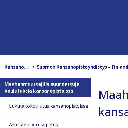
Kansanopistot
>
Maahanmuuttajille suunnattuja
Maaha
koulutuksia kansanopistoissa
Lukutaitokoulutus kansanopistoissa
kansa
Aikuisten perusopetus