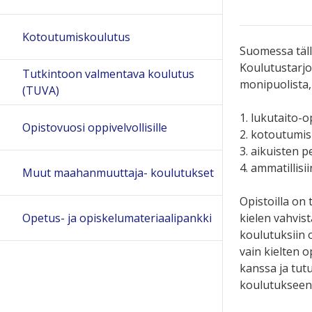
Kotoutumiskoulutus
Suomessa tällä
K
oulutustarj
Tutkintoon valmentava koulutus
monipuolista, 
(TUVA)
1. lukutaito-o
Opistovuosi oppivelvollisille
2. kotoutumis
3. aikuisten 
4. ammatillisi
Muut maahanmuuttaja- koulutukset
Opistoilla on
Opetus- ja opiskelumateriaalipankki
kielen vahvist
koulutuksiin 
vain kielten 
kanssa ja tut
koulutukseen 