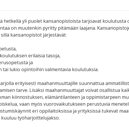
 hetkellä yli puolet kansanopistoista tarjoavat koulutusta o
ontaa on muutenkin pyritty pitämään laajana. Kansanopist
sillä kansanopistot järjestävät:
petusta,
koulutuksen erilaisia tasoja,
perusopetusta ja
in tai lukio opintoihin valmentavia koulutuksia.
 tarjolla erityisesti maahanmuuttajille suunnattua ammatil
amisen tarve. Lisäksi maahanmuuttajat voivat osallistua kaikk
oman kiinnostuksen, elämäntilanteen ja oppimistarpeen muka
opiskelua, vaan myös vuorovaikutukseen perustuvia menetelm
ustumiskäynnit eri oppilaitoksissa ja yrityksissä tukevat 
kuuluu työharjoittelujakso.