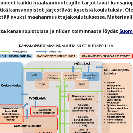
nneet kaikki maahanmuuttajille tarjottavat kansanopist
tkä kansanopistot järjestävät kyseisiä koulutuksia. O
yttää avuksi maahanmuuttajakoulutuksessa. Materiaali
sta kansanopistoista ja niiden toiminnasta löydät
Suome