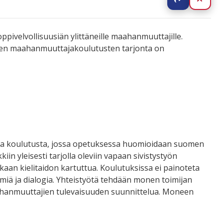
ppivelvollisuusiän ylittäneille maahanmuuttajille.
ojen maahanmuuttajakoulutusten tarjonta on
lista koulutusta, jossa opetuksessa huomioidaan suomen
iin yleisesti tarjolla oleviin vapaan sivistystyön
an kielitaidon kartuttua. Koulutuksissa ei painoteta
iä ja dialogia. Yhteistyötä tehdään monen toimijan
maahanmuuttajien tulevaisuuden suunnittelua. Moneen