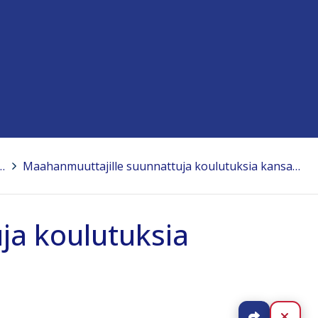
uunnattuja koulutuksia kansanopistoissa
>
Maahanmuuttajille suunnattuja koulutuksia kansanopistoissa
ja koulutuksia
Jaa
Sulj