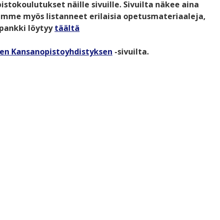
okoulutukset näille sivuille. Sivuilta näkee aina
lemme myös listanneet erilaisia opetusmateriaaleja,
pankki löytyy
täältä
n Kansanopistoyhdistyksen
-sivuilta.