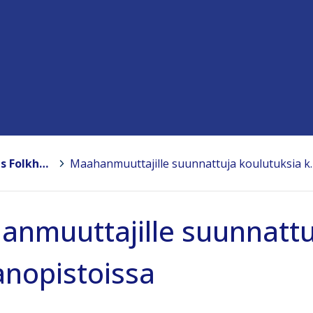
Suomen Kansanopistoyhdistys – Finlands Folkhögskolförening ry
>
Maahanmuuttajille s
nmuuttajille suunnattu
nopistoissa