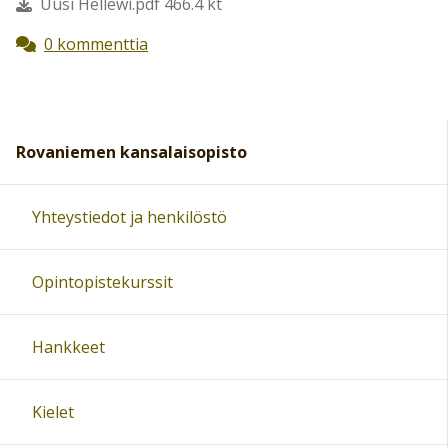
Uusi Hellewi.pdf 466.4 kt
0 kommenttia
Rovaniemen kansalaisopisto
Yhteystiedot ja henkilöstö
Opintopistekurssit
Hankkeet
Kielet