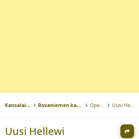
Kansalaisopistot
>
Rovaniemen kansalaisopisto
>
Opettajille
>
Uusi Hellewi
Uusi Hellewi