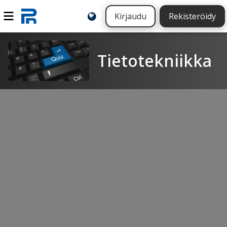
Kirjaudu
Rekisteröidy
Tietotekniikka