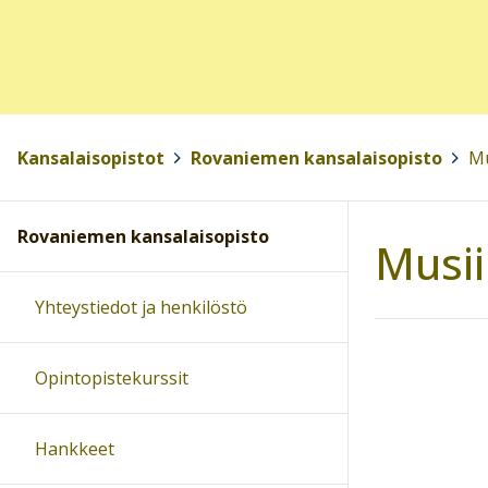
Kansalaisopistot
>
Rovaniemen kansalaisopisto
>
Mu
Rovaniemen kansalaisopisto
Musii
Yhteystiedot ja henkilöstö
Opintopistekurssit
Hankkeet