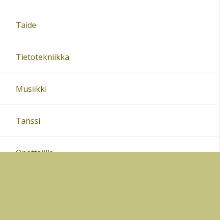
Taide
Tietotekniikka
Musiikki
Tanssi
Opettajille
Kevätnäyttelyt
Kokoukset