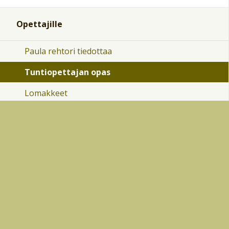
Opettajille
Paula rehtori tiedottaa
Tuntiopettajan opas
Lomakkeet
Uusi Hellewi
Mobiili-HelleWi käyttöohjeet
Tuntiopettaja-oppaan liitteet
Tasa-arvo ja yhdenvertaisuussuunnitelma
Kevätnäyttelyt