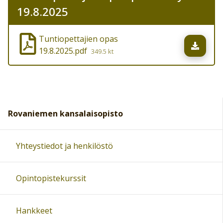
19.8.2025
Tuntiopettajien opas
Lata
19.8.2025.pdf
349.5 kt
Rovaniemen kansalaisopisto
Yhteystiedot ja henkilöstö
Opintopistekurssit
Hankkeet