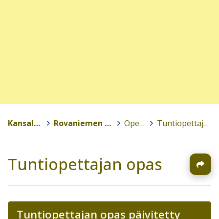
Kansalaisopistot
>
Rovaniemen kansalaisopisto
>
Opettajille
>
Tuntiopettajan opas
Tuntiopettajan opas
Tuntiopettajan opas päivitetty