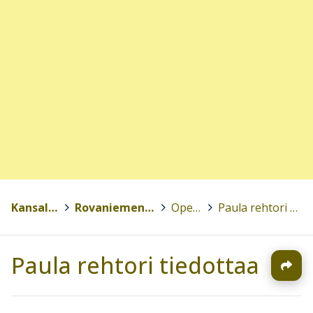
Kansalaisopistot
>
Rovaniemen kansalaisopisto
>
Opettajille
>
Paula rehtori tiedottaa
Paula rehtori tiedottaa