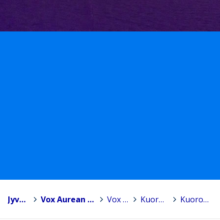
Jyväskylä
>
Vox Aurean kuoroperhe
>
Vox Aurea
>
Kuorolaiselle
>
Kuoropuku