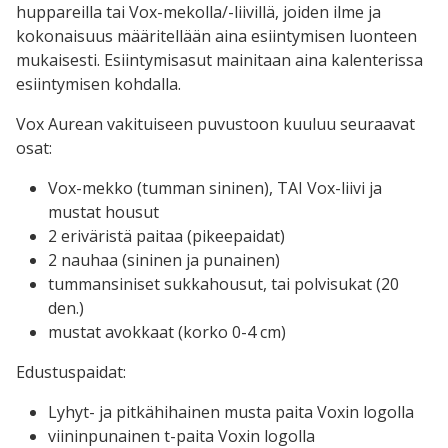
huppareilla tai Vox-mekolla/-liivillä, joiden ilme ja
kokonaisuus määritellään aina esiintymisen luonteen
mukaisesti. Esiintymisasut mainitaan aina kalenterissa
esiintymisen kohdalla.
Vox Aurean vakituiseen puvustoon kuuluu seuraavat
osat:
Vox-mekko (tumman sininen), TAI Vox-liivi ja
mustat housut
2 eriväristä paitaa (pikeepaidat)
2 nauhaa (sininen ja punainen)
tummansiniset sukkahousut, tai polvisukat (20
den.)
mustat avokkaat (korko 0-4 cm)
Edustuspaidat:
Lyhyt- ja pitkähihainen musta paita Voxin logolla
viininpunainen t-paita Voxin logolla