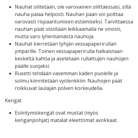
Nauhat silitetään, ole varovainen silittäessäsi, sillä
nauha palaa helposti. Nauhan pään voi polttaa
varovasti rispaantumisen estämiseksi. Tarvittaessa
nauhan päät siistitään leikkaamalla ne vinosti,
mutta varo lyhentämästä nauhoja.
Nauhat kierretään tyhjän vessapaperirullan
ympärille. Toinen vessapaperirulla halkaistaan
keskeltä kahtia ja asetetaan rullattujen nauhojen
päälle suojaksi.
Rusetti tehdään vasemman käden puolelle ja
solmu kiinnitetään vyölenkkiin. Nauhojen päät
roikkuvat laulajan polven korkeudella.
Kengät
Esiintymiskengät ovat mustat (myös
kengänpohjat) matalat eleettömät avokkaat.