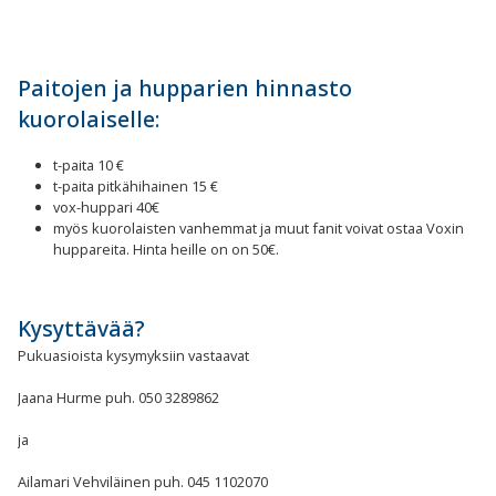
Paitojen ja hupparien hinnasto
kuorolaiselle:
t-paita 10 €
t-paita pitkähihainen 15 €
vox-huppari 40€
myös kuorolaisten vanhemmat ja muut fanit voivat ostaa Voxin
huppareita. Hinta heille on on 50€.
Kysyttävää?
Pukuasioista kysymyksiin vastaavat
Jaana Hurme puh. 050 3289862
ja
Ailamari Vehviläinen puh. 045 1102070