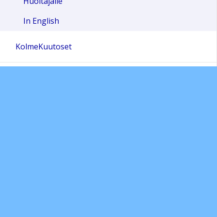
Huoltajalle
In English
KolmeKuutoset
NollaKakkoset
Voxin Muskarikuoro
Vox Aurean Tuki Ry
Yhteystiedot
In English