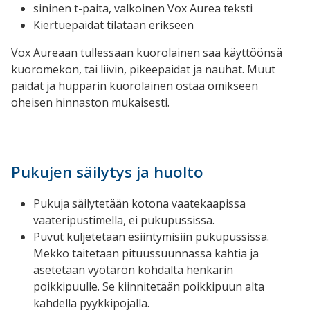
sininen t-paita, valkoinen Vox Aurea teksti
Kiertuepaidat tilataan erikseen
Vox Aureaan tullessaan kuorolainen saa käyttöönsä
kuoromekon, tai liivin, pikeepaidat ja nauhat. Muut
paidat ja hupparin kuorolainen ostaa omikseen
oheisen hinnaston mukaisesti.
Pukujen säilytys ja huolto
Pukuja säilytetään kotona vaatekaapissa
vaateripustimella, ei pukupussissa.
Puvut kuljetetaan esiintymisiin pukupussissa.
Mekko taitetaan pituussuunnassa kahtia ja
asetetaan vyötärön kohdalta henkarin
poikkipuulle. Se kiinnitetään poikkipuun alta
kahdella pyykkipojalla.