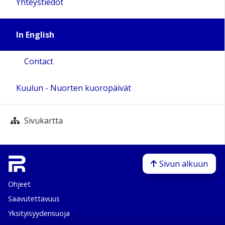
Yhteystiedot
In English
Contact
Kuulun - Nuorten kuoropäivät
Sivukartta
Sivun alkuun
Ohjeet
Saavutettavuus
Yksityisyydensuoja