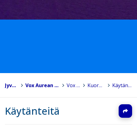
Jyväskylä
>
Vox Aurean kuoroperhe
>
Vox Aurea
>
Kuorolaiselle
>
Käytänteitä
Käytänteitä