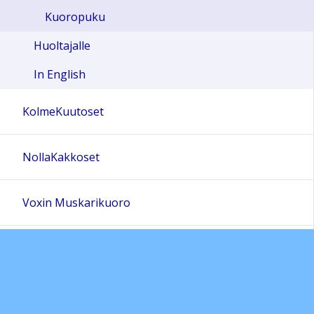
Kuoropuku
Huoltajalle
In English
KolmeKuutoset
NollaKakkoset
Voxin Muskarikuoro
Vox Aurean Tuki Ry
Yhteystiedot