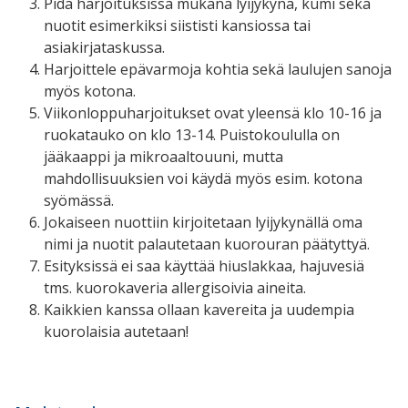
Pidä harjoituksissa mukana lyijykynä, kumi sekä
nuotit esimerkiksi siististi kansiossa tai
asiakirjataskussa.
Harjoittele epävarmoja kohtia sekä laulujen sanoja
myös kotona.
Viikonloppuharjoitukset ovat yleensä klo 10-16 ja
ruokatauko on klo 13-14. Puistokoululla on
jääkaappi ja mikroaaltouuni, mutta
mahdollisuuksien voi käydä myös esim. kotona
syömässä.
Jokaiseen nuottiin kirjoitetaan lyijykynällä oma
nimi ja nuotit palautetaan kuorouran päätyttyä.
Esityksissä ei saa käyttää hiuslakkaa, hajuvesiä
tms. kuorokaveria allergisoivia aineita.
Kaikkien kanssa ollaan kavereita ja uudempia
kuorolaisia autetaan!