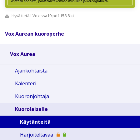
Hyvä tietää Voxissa19.pdf 158.8 kt
Vox Aurean kuoroperhe
Vox Aurea
Ajankohtaista
Kalenteri
Kuoronjohtaja
Kuorolaiselle
Käytänteitä
Harjoiteltavaa