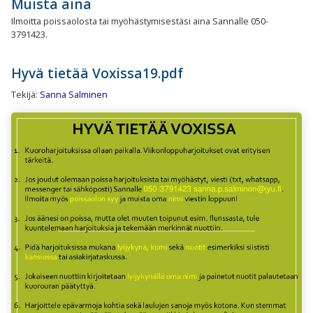
Muista aina
Ilmoitta poissaolosta tai myöhästymisestäsi aina Sannalle 050-
3791423.
Hyvä tietää Voxissa19.pdf
Tekijä:
Sanna Salminen