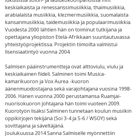
lukuisissa soitin- ja laulukokoonpanoissa mm.
keskiaikaista ja renessanssimusiikkia, thaimusiikkia,
arabialaista musiikkia, klezmermusiikkia, suomalaista
kansanmusiikkia, taidemusiikkia ja populaarimusiikkia.
Vuodesta 2000 lähtien hän on toiminut tutkijana ja
opettajana yliopiston Etelä-Afrikkaan suuntautuvassa
yhteistyöprojektissa. Projektin tiimoilta valmistui
lisensiaatintyö vuonna 2004.
Salmisen pääinstrumentteja ovat alttoviulu, viulu ja
keskiaikainen fiideli. Salminen toimi Musica-
kamarikuoron ja Vox Aurea -kuoron
äänenmuodostajana sekä varajohtajana vuosina 1998-
2006. Hänen vuonna 2000 perustamansa Ruamjai-
nuorisokuoron johtajana hän toimi vuoteen 2009.
Kuorotyön lisäksi Salminen tunnetaan koulun musiikin
oppikirjojen tekijänä (Soi 3-4 ja 5-6 / WSOY) sekä
sovittajana ja säveltäjänä.
Joulukuussa 2014 Sanna Salmiselle myönnettiin