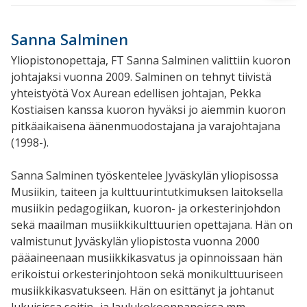
Sanna Salminen
Yliopistonopettaja, FT Sanna Salminen valittiin kuoron
johtajaksi vuonna 2009. Salminen on tehnyt tiivistä
yhteistyötä Vox Aurean edellisen johtajan, Pekka
Kostiaisen kanssa kuoron hyväksi jo aiemmin kuoron
pitkäaikaise­na ää­nenmuodostajana ja varajohtajana
(1998-).
Sanna Salminen työskentelee Jyväskylän yliopisossa
Musiikin, taiteen ja kulttuurintutkimuksen laitoksella
musiikin pedagogiikan, kuoron- ja orkesterinjohdon
sekä maailman musiikkikulttuurien opettajana. Hän on
valmistunut Jyväskylän yliopistosta vuonna 2000
pääaineenaan musiikkikasvatus ja opinnoissaan hän
erikoistui orkesterinjohtoon sekä monikulttuuriseen
musiikkikasvatukseen. Hän on esittänyt ja johtanut