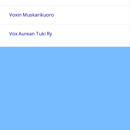
Voxin Muskarikuoro
Vox Aurean Tuki Ry
Yhteystiedot
In English
Kuulun - Nuorten kuoropäivät