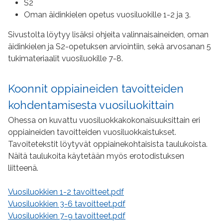
S2
Oman äidinkielen opetus vuosiluokille 1-2 ja 3.
Sivustolta löytyy lisäksi ohjeita valinnaisaineiden, oman
äidinkielen ja S2-opetuksen arviointiin, sekä arvosanan 5
tukimateriaalit vuosiluokille 7-8.
Koonnit oppiaineiden tavoitteiden
kohdentamisesta vuosiluokittain
Ohessa on kuvattu vuosiluokkakokonaisuuksittain eri
oppiaineiden tavoitteiden vuosiluokkaistukset.
Tavoitetekstit löytyvät oppiainekohtaisista taulukoista.
Näitä taulukoita käytetään myös erotodistuksen
liitteenä.
Vuosiluokkien 1-2 tavoitteet.pdf
Vuosiluokkien 3-6 tavoitteet.pdf
Vuosiluokkien 7-9 tavoitteet.pdf