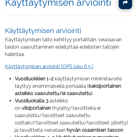
Käyttäytymisen arviointi
Käyttäytymisen arviointi
Käyttäytymisen taito kehittyy portaittain, seuraavan
taidon saavuttaminen edellyttää edellisten taitojen
hallintaa.
Käyttäytymisen arviointi (OPS luku 6.5.)
Vuosiluokkien 1-2
käyttäytymisen minimitavoite
täyttyy ensimmäisellä portaalla (
kaksiportainen
asteikko saavutettu/ei saavutettu
)
V
uosiluokalla 3
asteikko
on
viisiportainen
(hylätty/tavoitteita ei
saavutettu/tavoitteet saavutettu
osittain//tavoitteet saavutettu/tavoitteet ylitetty)
ja tavoitteita verrataan
hyvän osaamisen tasoon