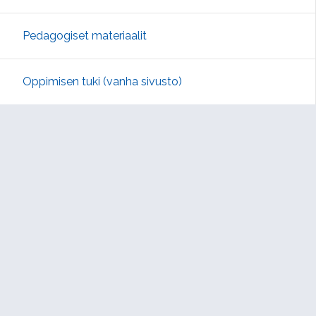
Pedagogiset materiaalit
Oppimisen tuki (vanha sivusto)
Sivun alkuun
Ohjeet
Saavutettavuus
Yksityisyydensuoja
Lähetä palautetta Peda.net-ylläpidolle
Ilmoita asiaton sisältö