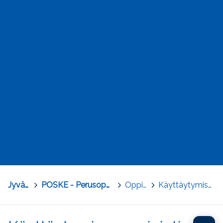
Jyväskylä
>
POSKE - Perusopetuksen osaamisen kehittäminen
>
Oppilasarviointi
>
Käyttäytymisen arviointi