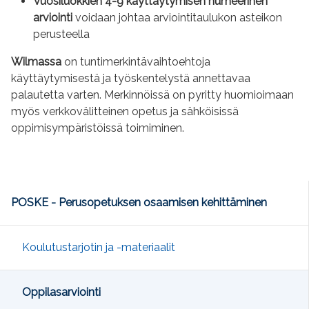
Vuosiluokkien 4-9 käyttäytymisen numeerinen
arviointi
voidaan johtaa arviointitaulukon asteikon
perusteella
Wilmassa
on tuntimerkintävaihtoehtoja
käyttäytymisestä ja työskentelystä annettavaa
palautetta varten. Merkinnöissä on pyritty huomioimaan
myös verkkovälitteinen opetus ja sähköisissä
oppimisympäristöissä toimiminen.
POSKE - Perusopetuksen osaamisen kehittäminen
Koulutustarjotin ja -materiaalit
Oppilasarviointi