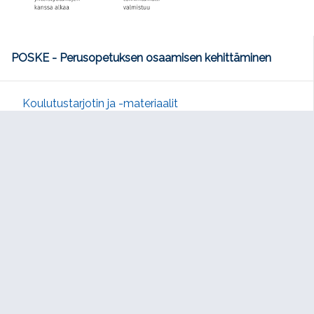
POSKE - Perusopetuksen osaamisen kehittäminen
Koulutustarjotin ja -materiaalit
Oppilasarviointi
Oppimisen ja koulunkäynnin tuki
Oppilaanohjaus
Ohjaus eri luokka-asteilla
Ohjaus nivelvaiheissa