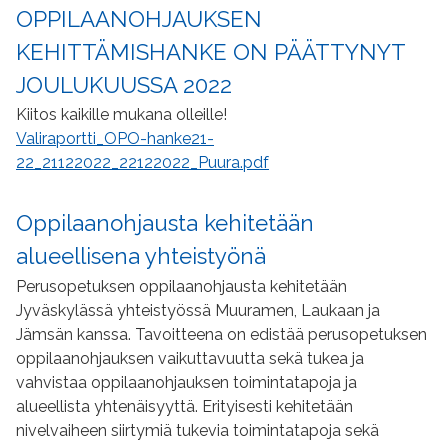
OPPILAANOHJAUKSEN
KEHITTÄMISHANKE ON PÄÄTTYNYT
JOULUKUUSSA 2022
Kiitos kaikille mukana olleille!
Valiraportti_OPO-hanke21-
22_21122022_22122022_Puura.pdf
Oppilaanohjausta kehitetään
alueellisena yhteistyönä
Perusopetuksen oppilaanohjausta kehitetään
Jyväskylässä yhteistyössä Muuramen, Laukaan ja
Jämsän kanssa. Tavoitteena on edistää perusopetuksen
oppilaanohjauksen vaikuttavuutta sekä tukea ja
vahvistaa oppilaanohjauksen toimintatapoja ja
alueellista yhtenäisyyttä. Erityisesti kehitetään
nivelvaiheen siirtymiä tukevia toimintatapoja sekä