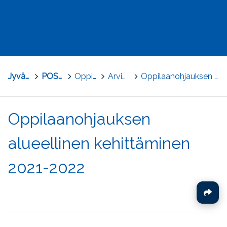
Jyväskylä
>
POSKE - Perusopetuksen osaamisen kehittäminen
>
Oppilaanohjaus
>
Arviointi ja kehittäminen
>
Oppilaanohjauksen alueellinen kehittäminen 2021-2022
Oppilaanohjauksen
alueellinen kehittäminen
2021-2022