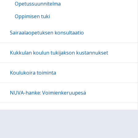
Opetussuunnitelma
Oppimisen tuki
Sairaalaopetuksen konsultaatio
Kukkulan koulun tukijakson kustannukset
Koulukoira toiminta
NUVA-hanke: Voimienkeruupesä
Jyväskylän SISUKAS-tiimi
Sivukartta