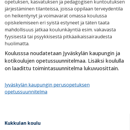
opetuksen, kasvatuksen ja pedagogisen kuntoutuksen
järjestäminen tilanteissa, joissa oppilaan terveydentila
on heikentynyt ja voimavarat omassa koulussa
opiskelemiseen eri syistä estyneet ja täten taata
mahdollisuus jatkaa koulunkäyntiä esim. vakavasta
fyysisestä tai psyykkisestä pitkäaikaissairaudesta
huolimatta.
Koulusssa noudatetaan Jyväskylän kaupungin ja
kotikoulujen opetussuunnitelmaa. Lisäksi koululla
on laadittu toimintasuunnitelma lukuvuosittain.
Jyväskylän kaupungin perusopetuksen
opetussuunnitelma
Kukkulan koulu