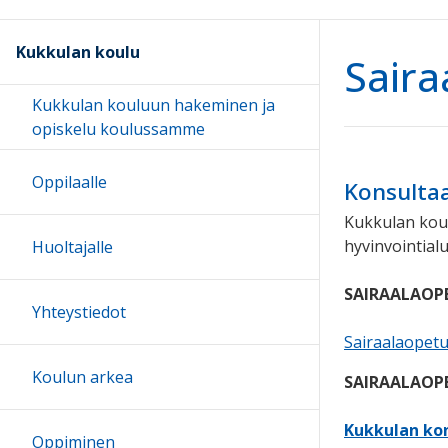
Kukkulan koulu
Saira
Kukkulan kouluun hakeminen ja
opiskelu koulussamme
Oppilaalle
Konsultaa
Kukkulan kou
hyvinvointial
Huoltajalle
SAIRAALAOP
Yhteystiedot
Sairaalaopetu
Koulun arkea
SAIRAALAOP
Kukkulan kon
Oppiminen