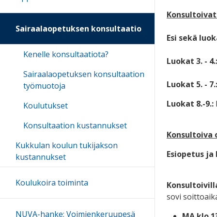
Konsultoivat
Sairaalaopetuksen konsultaatio
Esi sekä luoka
Kenelle konsultaatiota?
Luokat 3. - 4.
Sairaalaopetuksen konsultaation
Luokat 5. - 7.
työmuotoja
Luokat 8.-9.:
Koulutukset
Konsultaation kustannukset
Konsultoiva 
Kukkulan koulun tukijakson
Esiopetus ja 
kustannukset
Koulukoira toiminta
Konsultoivill
sovi soittoai
NUVA-hanke: Voimienkeruupesä
MA klo 1