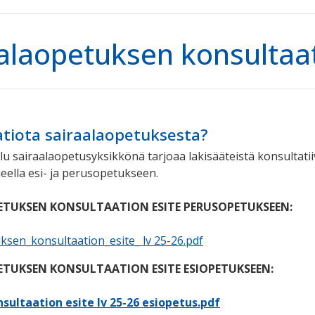
alaopetuksen konsultaa
tiota sairaalaopetuksesta?
lu sairaalaopetusyksikkönä
tarjoaa lakisääteistä konsultat
ueella esi- ja perusopetukseen.
ETUKSEN KONSULTAATION ESITE PERUSOPETUKSEEN:
ksen_konsultaation_esite_ lv 25-26.pdf
ETUKSEN KONSULTAATION ESITE ESIOPETUKSEEN:
sultaation esite lv 25-26 esiopetus.pdf