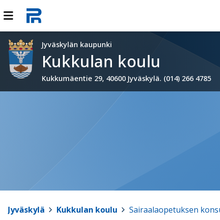
Jyväskylän kaupunki
Kukkulan koulu
Kukkumäentie 29, 40600 Jyväskylä. (014) 266 4785
Jyväskylä
>
Kukkulan koulu
>
Sairaalaopetuksen konsu