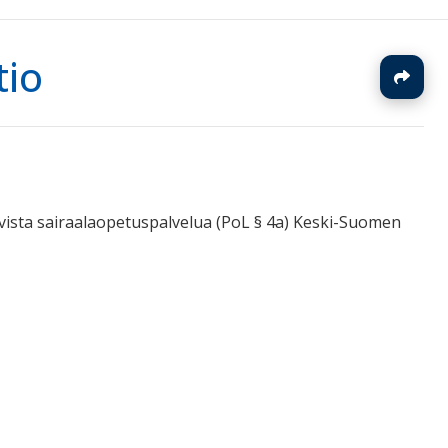
tio
J
iivista sairaalaopetuspalvelua (PoL § 4a) Keski-Suomen