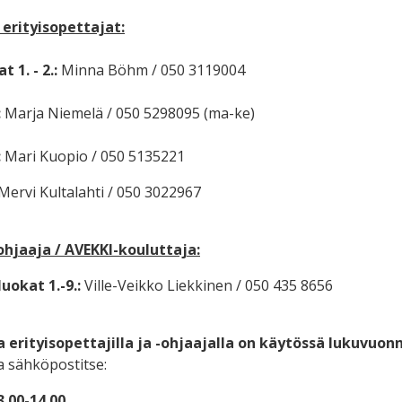
 erityisopettajat:
t 1. - 2.:
Minna Böhm / 050 3119004
:
Marja Niemelä / 050 5298095 (ma-ke)
:
Mari Kuopio / 050 5135221
Mervi Kultalahti / 050 3022967
ohjaaja / AVEKKI-kouluttaja:
luokat 1.-9.:
Ville-Veikko Liekkinen /
050 435 8656
a erityisopettajilla ja -ohjaajalla on käytössä lukuvuon
ka sähköpostitse:
3.00-14.00