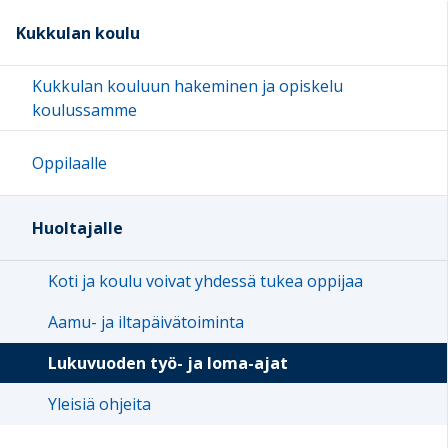
Kukkulan koulu
Kukkulan kouluun hakeminen ja opiskelu
koulussamme
Oppilaalle
Huoltajalle
Koti ja koulu voivat yhdessä tukea oppijaa
Aamu- ja iltapäivätoiminta
Lukuvuoden työ- ja loma-ajat
Yleisiä ohjeita