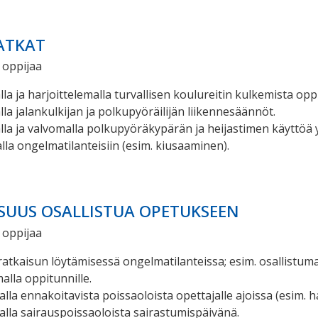
ATKAT
 oppijaa
la ja harjoittelemalla turvallisen koulureitin kulkemista opp
la jalankulkijan ja polkupyöräilijän liikennesäännöt.
la ja valvomalla polkupyöräkypärän ja heijastimen käyttöä
la ongelmatilanteisiin (esim. kiusaaminen).
SUUS OSALLISTUA OPETUKSEEN
 oppijaa
ratkaisun löytämisessä ongelmatilanteissa; esim. osallistu
alla oppitunnille.
alla ennakoitavista poissaoloista opettajalle ajoissa (esim. 
alla sairauspoissaoloista sairastumispäivänä.