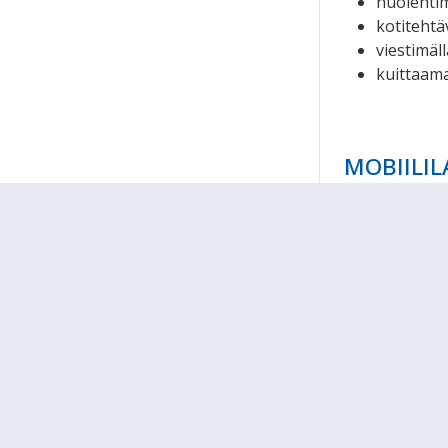
huolehtima
kotitehtä
viestimäll
kuittaamal
MOBIILIL
Koti voi tukea
opettamal
levittämi
tiedostam