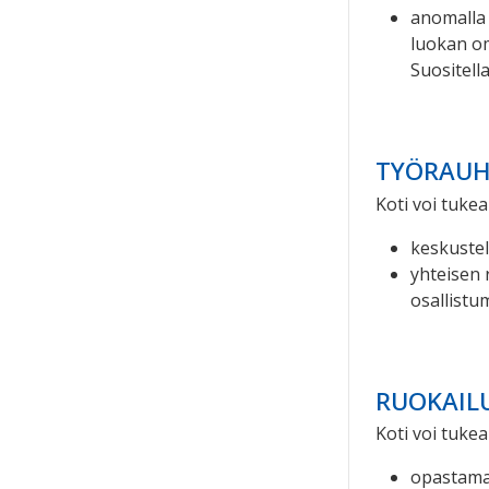
anomalla
luokan om
Suositell
TYÖRAU
Koti voi tukea
keskustel
yhteisen 
osallistum
RUOKAIL
Koti voi tukea
opastamal