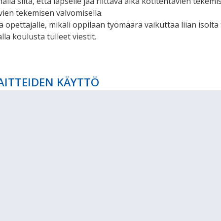
lla siitä, että lapselle jää riittävä aika kotitehtävien tekemi
vien tekemisen valvomisella.
ä opettajalle, mikäli oppilaan työmäärä vaikuttaa liian isolta t
la koulusta tulleet viestit.
AITTEIDEN KÄYTTÖ
 oppijaa
la asiallista kännykänkäyttöä kuten virtuaalinen koskemat
nen).
alla sen, että koulu ei korvaa kouluun tuoduille arvoesineil