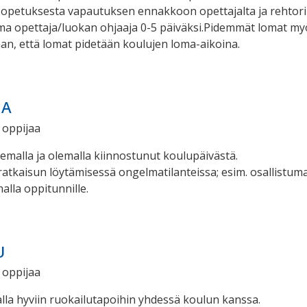
 opetuksesta vapautuksen ennakkoon opettajalta ja rehtor
a opettaja/luokan ohjaaja 0-5 päiväksi.Pidemmät lomat myö
aan, että lomat pidetään koulujen loma-aikoina.
HA
 oppijaa
emalla ja olemalla kiinnostunut koulupäivästä.
ratkaisun löytämisessä ongelmatilanteissa; esim. osallistu
alla oppitunnille.
U
 oppijaa
la hyviin ruokailutapoihin yhdessä koulun kanssa.