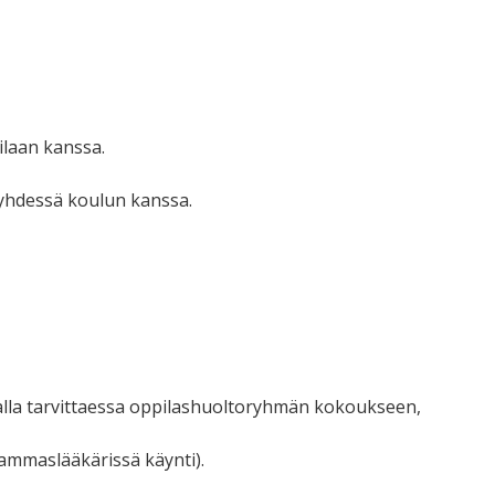
ilaan kanssa.
 yhdessä koulun kanssa.
malla tarvittaessa oppilashuoltoryhmän kokoukseen,
hammaslääkärissä käynti).