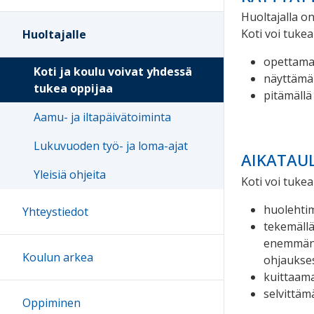
Huoltajalla o
Koti voi tukea
Huoltajalle
opettamal
Koti ja koulu voivat yhdessä
näyttämäl
tukea oppijaa
pitämällä
Aamu- ja iltapäivätoiminta
Lukuvuoden työ- ja loma-ajat
AIKATAUL
Yleisiä ohjeita
Koti voi tukea
huolehtim
Yhteystiedot
tekemäll
enemmän)
Koulun arkea
ohjaukses
kuittaama
selvittäm
Oppiminen