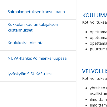
Sairaalaopetuksen konsultaatio
KOULUM
Koti voi tukea
Kukkulan koulun tukijakson
kustannukset
opettamal
opettamal
Koulukoira toiminta
opettamal
puuttumal
NUVA-hanke: Voimienkeruupesä
VELVOLLI
Jyväskylän SISUKAS-tiimi
Koti voi tukea
yhteisen 
osallistum
ilmoittam
ilmoittam