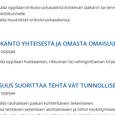
alla oppilaan erikoisruokavaliota koskevan lääkärin tai ter
nkilökunnalle.
alla muutokset erikoisruokavaliossa.
KANTO YHTEISESTÄ JA OMASTA OMAISU
 oppijaa
la oppilaan hukkaaman, rikkoman tai vahingoittaman kirjan t
SUUS SUORITTAA TEHTÄ VÄT TUNNOLLISE
 oppijaa
ällä rauhallisen paikan kotitehtävien tekemiseen.
ssa tehtävien tekemisen aloittamiseen ja niihin keskittymise