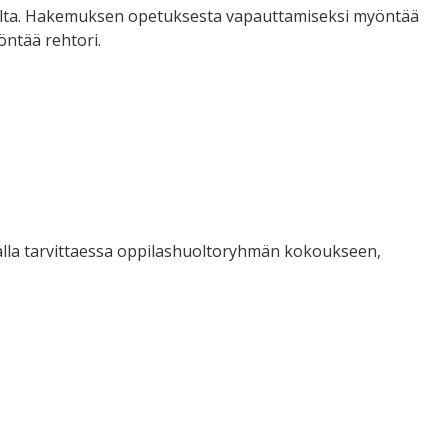
ilta. Hakemuksen opetuksesta vapauttamiseksi myöntää
ntää rehtori.
malla tarvittaessa oppilashuoltoryhmän kokoukseen,