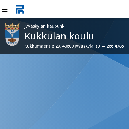
Jyväskylän kaupunki
Kukkulan koulu
Kukkumäentie 29, 40600 Jyväskylä. (014) 266 4785