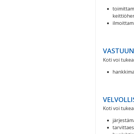
toimittam
keittiöhe
ilmoittam
VASTUUN
Koti voi tukea
hankkimal
VELVOLLI
Koti voi tukea
järjestäm
tarvittae