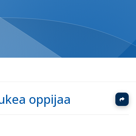
tukea oppijaa
J