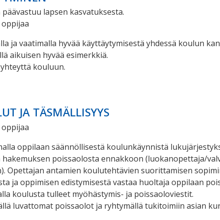
n päävastuu lapsen kasvatuksesta.
 oppijaa
la ja vaatimalla hyvää käyttäytymisestä yhdessä koulun kan
lä aikuisen hyvää esimerkkiä.
 yhteyttä kouluun.
UT JA TÄSMÄLLISYYS
 oppijaa
alla oppilaan säännöllisestä koulunkäynnistä lukujärjesty
ä hakemuksen poissaolosta ennakkoon (
luokanopettaja/valv
. Opettajan antamien koulutehtävien suorittamisen sopimi
ta ja oppimisen edistymisestä vastaa huoltaja oppilaan poi
lla koulusta tulleet myöhästymis- ja poissaoloviestit.
ällä luvattomat poissaolot ja ryhtymällä tukitoimiin asian k