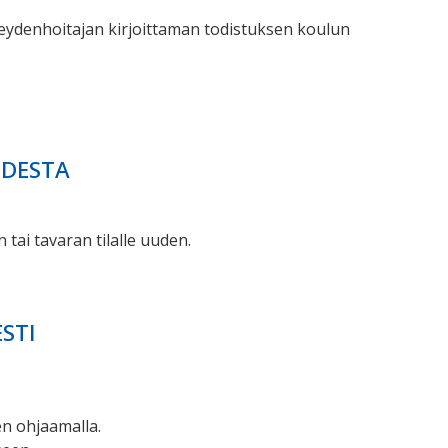
veydenhoitajan kirjoittaman todistuksen koulun
UDESTA
ai tavaran tilalle uuden.
STI
en ohjaamalla.