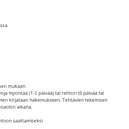
ssa.
ksen mukaan.
oja myöntää (1-5 päivää) tai rehtori (6 päivää tai
nen kirjataan hakemukseen. Tehtävien tekemisen
ssaolon aikana.
untoon saattamiseksi.