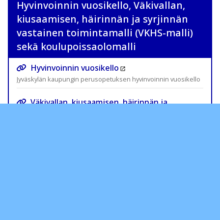
Hyvinvoinnin vuosikello, Väkivallan,
kiusaamisen, häirinnän ja syrjinnän
vastainen toimintamalli (VKHS-malli)
sekä koulupoissaolomalli
Hyvinvoinnin vuosikello
Jyväskylän kaupungin perusopetuksen hyvinvoinnin vuosikello
Väkivallan, kiusaamisen, häirinnän ja
syrjinnän vastainen toimintamalli
Jyväskylän kaupungin perusopetuksen Väkivallan, kiusaamisen,
häirinnän ja syrjinnän vastainen toimintamalli eli ns. VKHS-malli
Jyväskylän kaupungin perusopetuksen
POISSAOLOMALLI
Ajankohtainen poissaoloihin puuttumisen malli löytyy
Perusopetuksen osaamisen kehittämisen POSKE:n sivuilta.