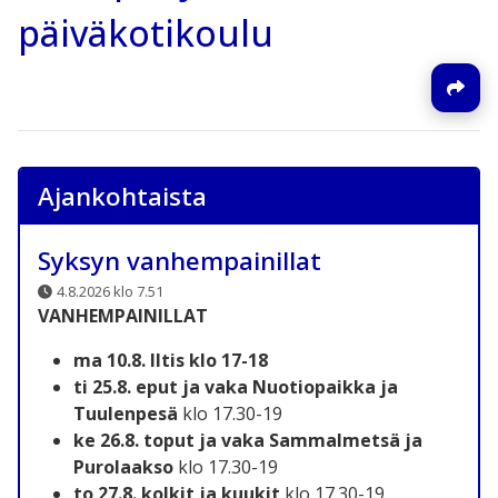
päiväkotikoulu
Ajankohtaista
Syksyn vanhempainillat
4.8.2026 klo 7.51
VANHEMPAINILLAT
ma 10.8. Iltis klo 17-18
ti 25.8. eput ja vaka Nuotiopaikka ja
Tuulenpesä
klo 17.30-19
ke 26.8. toput ja vaka Sammalmetsä ja
Purolaakso
klo 17.30-19
to 27.8. kolkit ja kuukit
klo 17.30-19