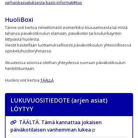
varhaiskasvatuksesta-basic-informati#top
HuoliBoxi
Tänne voit kertoa nimettömästi esimerkiksi kiusaamisesta tai mistä
tahansa päiväkotikoulun elämään, päiväkotiin tai koulunkäyntiin
liittyvästä huolesta.
Viestit käsitellään luottamuksellisesti päiväkotikoulun yhteisöllisessä
opiskeluhuoltoryhmässä.
Akuuteissa asioissa olethan yhteydessä suoraan päiväkotikoulun
henkilökuntaan.
Huolesi voit kertoa
TÄÄLLÄ
LUKUVUOSITIEDOTE (arjen asiat)
LÖYTYY
TÄÄLTÄ. Tämä kannattaa jokaisen
päiväkotilaisen vanhemman lukea