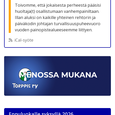
Toivomme, että jokaisesta perheestä pääsisi
huoltaja(t) osallistumaan vanhempainiltaan.
Illan aluksi on kaikille yhteinen rehtorin ja
päiväkodin johtajan turvallisuuspuheevuoro
vuoden painopistealueeseemme liittyen.
iCal-syöte
Eppuluokalle syksyllä 2026