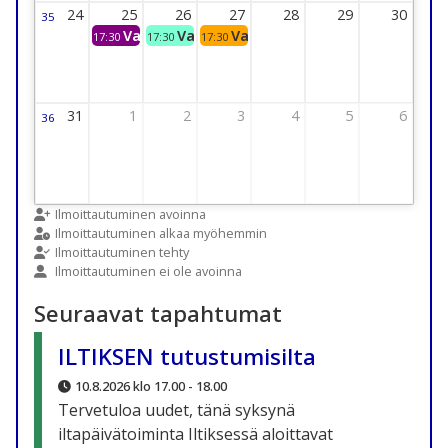
24
25
26
27
28
29
30
35
Viikko 35
24 August 2026 Thursday
25 August 2026 Thursday
Vanhempainilta Eput ja Nuotiopaikka
26 August 2026 Thursday
Vanhempainilta
27 August 2026 Thursday
Vanhempainilta
28 August 2026 Thursday
29 August 2026 Thur
30 August 2
17:30
17:30
17:30
31
1
2
3
4
5
6
36
Viikko 36
31 August 2026 Thursday
1 September 2026 Thursday
2 September 2026 Thursday
3 September 2026 Thursday
4 September 2026 Thursday
5 September 2026 T
6 September
Ilmoittautuminen avoinna
Ilmoittautuminen alkaa myöhemmin
Ilmoittautuminen tehty
Ilmoittautuminen ei ole avoinna
Seuraavat tapahtumat
ILTIKSEN tutustumisilta
10.8.2026 klo 17.00 - 18.00
Tervetuloa uudet, tänä syksynä
iltapäivätoiminta Iltiksessä aloittavat