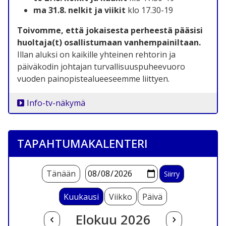
ma 31.8. nelkit ja viikit
klo 17.30-19
Toivomme, että jokaisesta perheestä pääsisi
huoltaja(t) osallistumaan vanhempainiltaan.
Illan aluksi on kaikille yhteinen rehtorin ja
päiväkodin johtajan turvallisuuspuheevuoro
vuoden painopistealueeseemme liittyen.
Info-tv-näkymä
TAPAHTUMAKALENTERI
Tänään
Kuukausi
Viikko
Päivä
Elokuu 2026