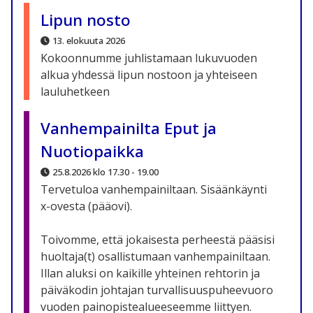
Lipun nosto
13. elokuuta 2026
Kokoonnumme juhlistamaan lukuvuoden
alkua yhdessä lipun nostoon ja yhteiseen
lauluhetkeen
Vanhempainilta Eput ja
Nuotiopaikka
25.8.2026 klo 17.30 - 19.00
Tervetuloa vanhempainiltaan. Sisäänkäynti
x-ovesta (pääovi).
Toivomme, että jokaisesta perheestä pääsisi
huoltaja(t) osallistumaan vanhempainiltaan.
Illan aluksi on kaikille yhteinen rehtorin ja
päiväkodin johtajan turvallisuuspuheevuoro
vuoden painopistealueeseemme liittyen.