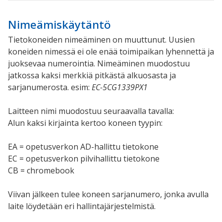
Nimeämiskäytäntö
Tietokoneiden nimeäminen on muuttunut. Uusien
koneiden nimessä ei ole enää toimipaikan lyhennettä ja
juoksevaa numerointia. Nimeäminen muodostuu
jatkossa kaksi merkkiä pitkästä alkuosasta ja
sarjanumerosta. esim:
EC-5CG1339PX1
Laitteen nimi muodostuu seuraavalla tavalla:
Alun kaksi kirjainta kertoo koneen tyypin:
EA = opetusverkon AD-hallittu tietokone
EC = opetusverkon pilvihallittu tietokone
CB = chromebook
Viivan jälkeen tulee koneen sarjanumero, jonka avulla
laite löydetään eri hallintajärjestelmistä.