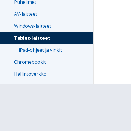
Puhelimet
AV-laitteet
Windows-laitteet
Tablet-laitteet
iPad-ohjeet ja vinkit
Chromebookit
Hallintoverkko
WLAN-verkot ja kirjautuminen
TVT-tarvikelainaamo
Koulutukset