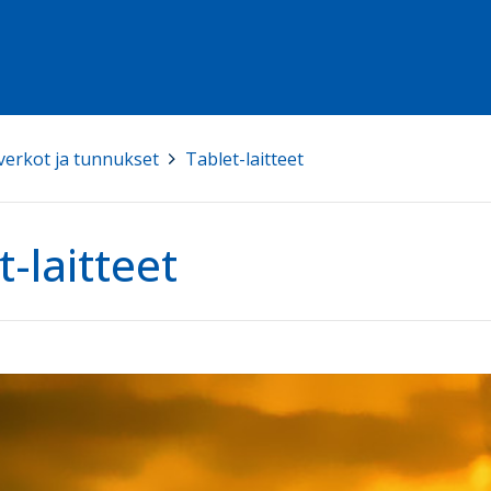
 verkot ja tunnukset
>
Tablet-laitteet
t-laitteet