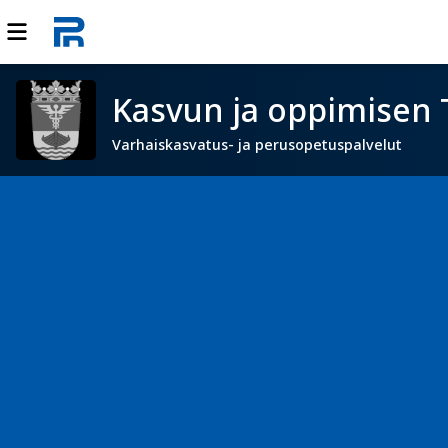
Kasvun ja oppimisen 
Varhaiskasvatus- ja perusopetuspalvelut