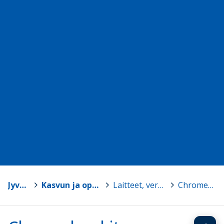
Jyväskylä
>
Kasvun ja oppimisen TVT-tuki
>
Laitteet, verkot ja tunnukset
>
Chromebookit