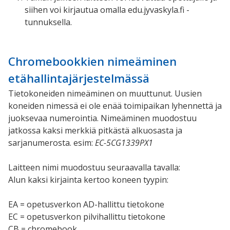
siihen voi kirjautua omalla edu.jyvaskyla.fi -
tunnuksella.
Chromebookkien nimeäminen
etähallintajärjestelmässä
Tietokoneiden nimeäminen on muuttunut. Uusien
koneiden nimessä ei ole enää toimipaikan lyhennettä ja
juoksevaa numerointia. Nimeäminen muodostuu
jatkossa kaksi merkkiä pitkästä alkuosasta ja
sarjanumerosta. esim:
EC-5CG1339PX1
Laitteen nimi muodostuu seuraavalla tavalla:
Alun kaksi kirjainta kertoo koneen tyypin:
EA = opetusverkon AD-hallittu tietokone
EC = opetusverkon pilvihallittu tietokone
CB = chromebook