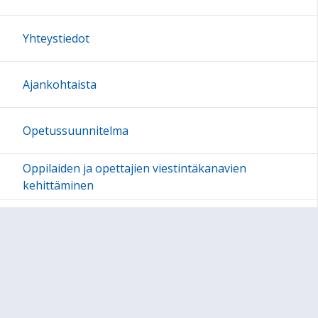
Yhteystiedot
Ajankohtaista
Opetussuunnitelma
Oppilaiden ja opettajien viestintäkanavien
kehittäminen
Hyvät mallit ja pedagogiset ratkaisut
Palvelut ja ohjelmistot
Laitteet, verkot ja tunnukset