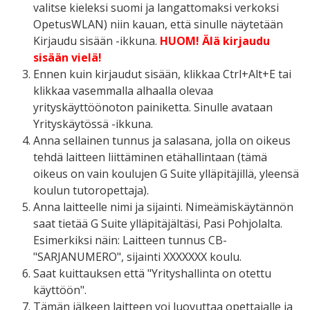
valitse kieleksi suomi ja langattomaksi verkoksi
OpetusWLAN) niin kauan, että sinulle näytetään
Kirjaudu sisään -ikkuna.
HUOM! Älä kirjaudu
sisään vielä!
Ennen kuin kirjaudut sisään, klikkaa
Ctrl+Alt+E tai
klikkaa vasemmalla alhaalla olevaa
yrityskäyttöönoton painiketta. Sinulle avataan
Yrityskäytössä -ikkuna.
Anna sellainen tunnus ja salasana, jolla on oikeus
tehdä laitteen liittäminen etähallintaan (tämä
oikeus on vain koulujen G Suite ylläpitäjillä, yleensä
koulun tutoropettaja).
Anna laitteelle nimi ja sijainti. Nimeämiskäytännön
saat tietää G Suite ylläpitäjältäsi, Pasi Pohjolalta.
Esimerkiksi näin: Laitteen tunnus CB-
"SARJANUMERO", sijainti XXXXXXX koulu.
Saat kuittauksen että "Yrityshallinta on otettu
käyttöön".
Tämän jälkeen laitteen voi luovuttaa opettajalle ja