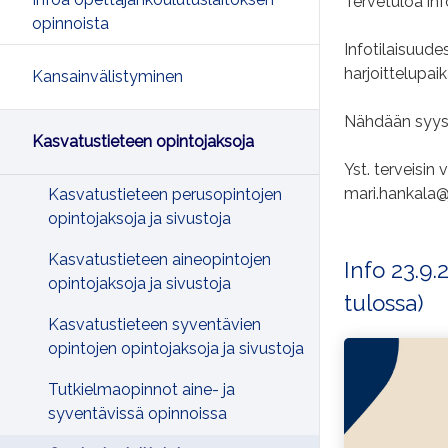
Tervetuloa inf
opinnoista
Infotilaisuudes
harjoittelupaik
Kansainvälistyminen
Nähdään syysk
Kasvatustieteen opintojaksoja
Yst. terveisin
mari.hankala@j
Kasvatustieteen perusopintojen
opintojaksoja ja sivustoja
Kasvatustieteen aineopintojen
Info 23.9.
opintojaksoja ja sivustoja
tulossa)
Kasvatustieteen syventävien
opintojen opintojaksoja ja sivustoja
Tutkielmaopinnot aine- ja
syventävissä opinnoissa