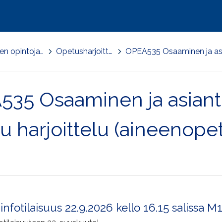
Kasvatustieteen opintojaksoja
>
Opetusharjoittelut
>
35 Osaaminen ja asiantu
tu harjoittelu (aineenope
fotilaisuus 22.9.2026 kello 16.15 salissa M