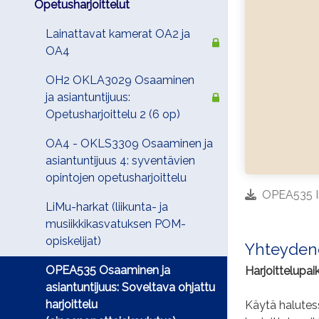
Opetusharjoittelut
Lainattavat kamerat OA2 ja
OA4
OH2 OKLA3029 Osaaminen
ja asiantuntijuus:
Opetusharjoittelu 2 (6 op)
OA4 - OKLS3309 Osaaminen ja
asiantuntijuus 4: syventävien
opintojen opetusharjoittelu
OPEA535 In
LiMu-harkat (liikunta- ja
musiikkikasvatuksen POM-
opiskelijat)
Yhteydenot
OPEA535 Osaaminen ja
Harjoittelupaik
asiantuntijuus: Soveltava ohjattu
harjoittelu
Käytä halutes