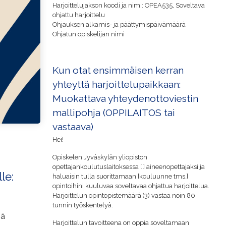
Harjoittelujakson koodi ja nimi: OPEA535, Soveltava
ohjattu harjoittelu
Ohjauksen alkamis- ja päättymispäivämäärä
Ohjatun opiskelijan nimi
Kun otat ensimmäisen kerran
yhteyttä harjoittelupaikkaan:
Muokattava yhteydenottoviestin
mallipohja (OPPILAITOS tai
vastaava)
Hei!
Opiskelen Jyväskylän yliopiston
opettajankoulutuslaitoksessa [ ] aineenopettajaksi ja
le:
haluaisin tulla suorittamaan [kouluunne tms.]
opintoihini kuuluvaa soveltavaa ohjattua harjoittelua.
Harjoittelun opintopistemäärä (3) vastaa noin 80
tunnin työskentelyä.
sä
Harjoittelun tavoitteena on oppia soveltamaan