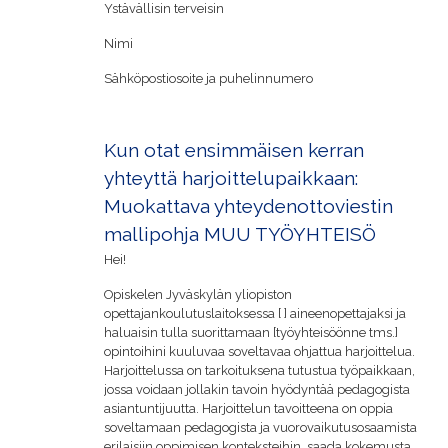
Ystävällisin terveisin
Nimi
Sähköpostiosoite ja puhelinnumero
Kun otat ensimmäisen kerran
yhteyttä harjoittelupaikkaan:
Muokattava yhteydenottoviestin
mallipohja MUU TYÖYHTEISÖ
Hei!
Opiskelen Jyväskylän yliopiston
opettajankoulutuslaitoksessa [ ] aineenopettajaksi ja
haluaisin tulla suorittamaan [työyhteisöönne tms.]
opintoihini kuuluvaa soveltavaa ohjattua harjoittelua.
Harjoittelussa on tarkoituksena tutustua työpaikkaan,
jossa voidaan jollakin tavoin hyödyntää pedagogista
asiantuntijuutta. Harjoittelun tavoitteena on oppia
soveltamaan pedagogista ja vuorovaikutusosaamista
erilaisiin oppimisen konteksteihin, saada kokemusta