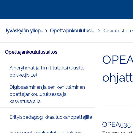
Jyväskylän yliopisto
>
Opettajankoulutuslaitos
>
Opettajankoulutuslaitos
OPEA5
Aineryhmät ja tiimit tutuiksi (uusille
ohjat
opiskelijoille)
Digiosaaminen ja sen kehittäminen
opettajankoulutuksessa ja
kasvatusalalla
Erityispedagogiikkaa luokanopettajille
OPEA535-in
Infoa opettajankoulutuslaitoksen