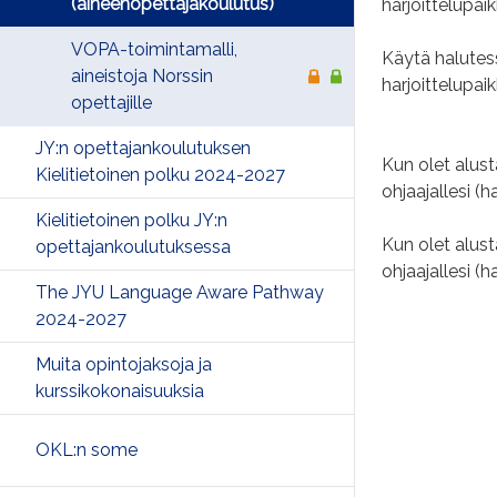
(aineenopettajakoulutus)
harjoittelupai
VOPA-toimintamalli,
Käytä halutes
aineistoja Norssin
harjoittelupa
opettajille
JY:n opettajankoulutuksen
Kun olet alust
Kielitietoinen polku 2024-2027
ohjaajallesi (
Kielitietoinen polku JY:n
Kun olet alust
opettajankoulutuksessa
ohjaajallesi 
The JYU Language Aware Pathway
2024-2027
Muita opintojaksoja ja
kurssikokonaisuuksia
OKL:n some