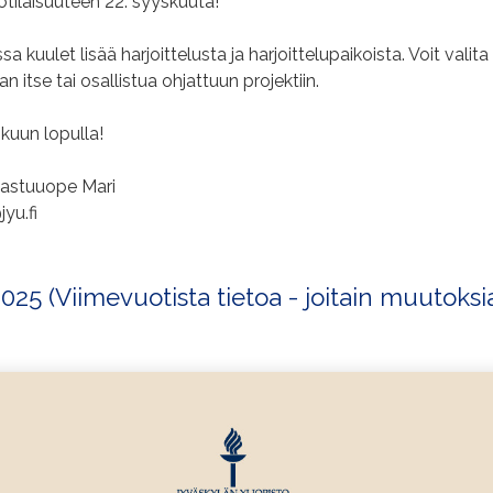
otilaisuuteen 22. syyskuuta!
sa kuulet lisää harjoittelusta ja harjoittelupaikoista. Voit valita
an itse tai osallistua ohjattuun projektiin.
uun lopulla!
 vastuuope Mari
yu.fi
2025 (Viimevuotista tietoa - joitain muutoksi