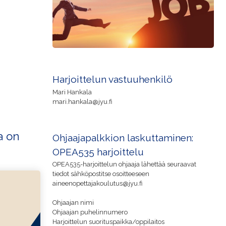
Harjoittelun vastuuhenkilö
Mari Hankala
mari.hankala@jyu.fi
a on
Ohjaajapalkkion laskuttaminen:
OPEA535 harjoittelu
OPEA535-harjoittelun ohjaaja lähettää seuraavat
tiedot sähköpostitse osoitteeseen
aineenopettajakoulutus@jyu.fi
Ohjaajan nimi
Ohjaajan puhelinnumero
Harjoittelun suorituspaikka/oppilaitos