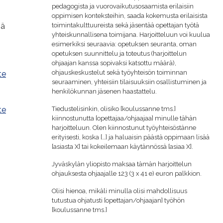
pedagogista ja vuorovaikutusosaamista erilaisiin
oppimisen konteksteihin, saada kokemusta erilaisista
sä
toimintakulttuureista sekä jäsentää opettajan työtä
yhteiskunnallisena toimijana. Harjoitteluun voi kuulua
esimerkiksi seuraavia: opetuksen seuranta, oman
opetuksen suunnittelu ja toteutus (harjoittelun
ohjaajan kanssa sopivaksi katsottu määrä),
ohjauskeskustelut sekä työyhteisön toiminnan
te
seuraaminen, yhteisiin tilaisuuksiin osallistuminen ja
henkilökunnan jäsenen haastattelu.
te
Tiedustelisinkin, olisiko [koulussanne tms.]
kiinnostunutta [opettajaa/ohjaajaa] minulle tähän
harjoitteluun. Olen kiinnostunut työyhteisöstänne
erityisesti, koska […] ja haluaisin päästä oppimaan lisää
[asiasta X] tai kokeilemaan käytännössä [asiaa X].
Jyväskylän yliopisto maksaa tämän harjoittelun
ohjauksesta ohjaajalle 123 (3 x 41 e) euron palkkion.
Olisi hienoa, mikäli minulla olisi mahdollisuus
tutustua ohjatusti [opettajan/ohjaajan] työhön
[koulussanne tms.]