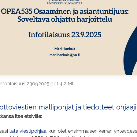
fotilaisuus 23092025.pdf 4.2 Mt
toviestien mallipohjat ja tiedotteet ohjaajil
kansa itse etsiville:
sasi
tätä viestipohjaa
, kun olet ensimmäisen kerran yhteydes