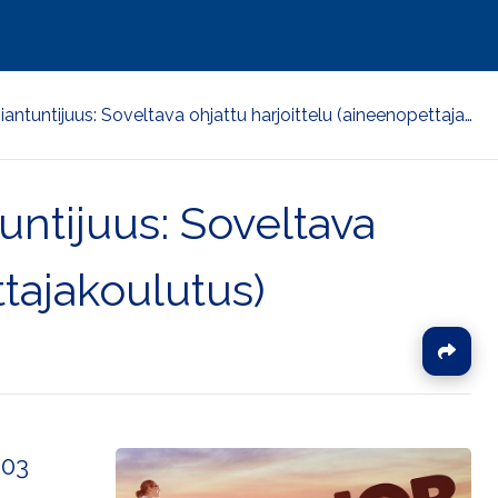
OPEA535 Osaaminen ja asiantuntijuus: Soveltava ohjattu harjoittelu (aineenopettajakoulutus)
ntijuus: Soveltava
ttajakoulutus)
J
103