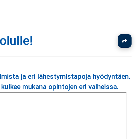
olulle!
J
ulmista ja eri lähestymistapoja hyödyntäen.
 kulkee mukana opintojen eri vaiheissa.