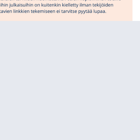
oulutuksessa. Verkkosivusto opettajankoulutukseen.
/id/adef4166e91
koulutuksessa. Verkkosivusto opettajankoulutukseen.
 teacher education] University of Jyväskylä,
def4166e91