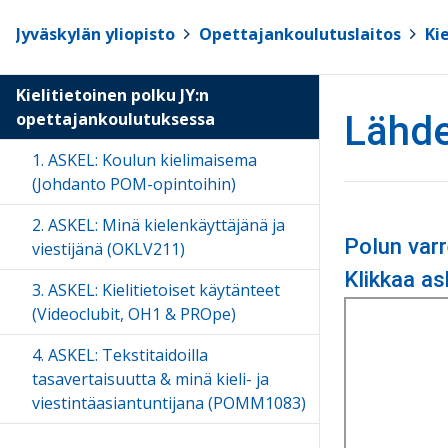
Jyväskylän yliopisto
>
Opettajankoulutuslaitos
>
Ki
Kielitietoinen polku JY:n
opettajankoulutuksessa
Lähde 
1. ASKEL: Koulun kielimaisema
(Johdanto POM-opintoihin)
2. ASKEL: Minä kielenkäyttäjänä ja
Polun varr
viestijänä (OKLV211)
Klikkaa as
3. ASKEL: Kielitietoiset käytänteet
(Videoclubit, OH1 & PROpe)
4. ASKEL: Tekstitaidoilla
tasavertaisuutta & minä kieli- ja
viestintäasiantuntijana (POMM1083)