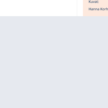
Viittaa si
Moate, J.,
Sopa
Jyväskylän yli
Englanniksi:
Moate, J., So
Jyväskylän yl
Department o