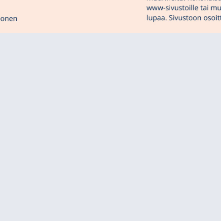
vustoon näin:
nen, P. & Aalto, E. (2021). Kielitietoinen polku opettajank
opiston opettajankoulutuslaitos. Saatavilla:
https://peda.net
panen, P. & Aalto, E. (2021). Kielitietoinen polku opettajan
iopiston opettajankoulutuslaitos.[Language aware pathway in
f Teacher Education.
Retrieved from:
https://peda.net/id/a