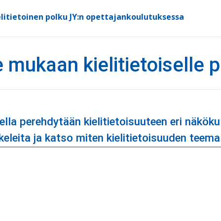
elitietoinen polku JY:n opettajankoulutuksessa
mukaan kielitietoiselle p
ella perehdytään kielitietoisuuteen eri näkök
keleita ja katso miten kielitietoisuuden teema