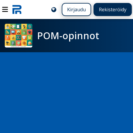
Kirjaudu
Rekisteröidy
POM-opinnot