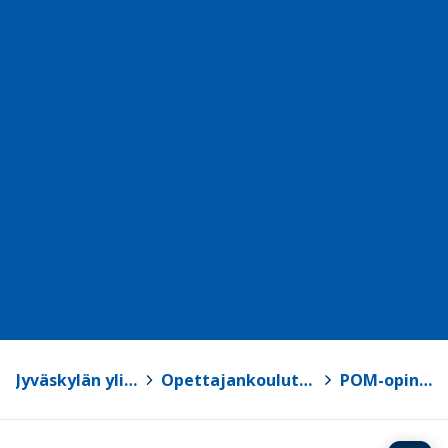
Jyväskylän yliopisto
>
Opettajankoulutuslaitos
>
POM-opinnot