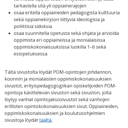
tarkastella sitä yli oppiainerajojen
osaa eritellä oppiaineiden pedagogista kulttuuria
sekä oppiainekirjoon liittyviä ideologisia ja
poliittisia sidoksia
osaa suunnitella opetusta sekä ohjata ja arvioida
oppimista eri oppiaineissa ja monialaisissa
oppimiskokonaisuuksissa luokilla 1–6 sekä
esiopetuksessa.
Tältä sivustolta löydät POM-opintojen johdannon,
koonnin ja monialaisten oppimiskokonaisuuksien
sivustot, erityispedagogogiikan opiskelijoiden POM-
opintoja käsittelevän sivuston sekä sivuston, jolta
löytyy vanhat opintojaksosivustot sekä vanhojen
erillisten opintokokonaisuuksien sivut. Oppiaineiden,
oppimiskokonaisuuksien ja koulutusohjelmien
sivustoja löydät
täältä.