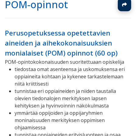
POM-opinnot
Perusopetuksessa opetettavien
aineiden ja aihekokonaisuuksien
monialaiset (POM) opinnot (60 op)
POM-opintokokonaisuuden suoritettuaan opiskelija
tiedostaa omat asenteensa ja uskomuksensa eri
oppiaineita kohtaan ja kykenee tarkastelemaan
niitä kriittisesti
tunnistaa eri oppiaineiden ja niiden taustalla
olevien tiedonalojen merkityksen lapsen
kehityksen ja hyvinvoinnin näkökulmasta
ymmärtää oppijoiden ja oppijaryhmien
moninaisuuden merkityksen oppimisen
ohjaamisessa
tunnistaa oppiaineiden erityisluonteen ja osaa