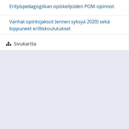
Erityispedagogiikan opiskelijoiden POM-opinnot
Vanhat opintojaksot (ennen syksyä 2020) sekä
loppuneet erilliskoulutukset
Sivukartta
Arviointipohjat
Sivun alkuun
Ohjeet
Saavutettavuus
Yksityisyydensuoja
Lähetä palautetta Peda.net-ylläpidolle
Ilmoita asiaton sisältö