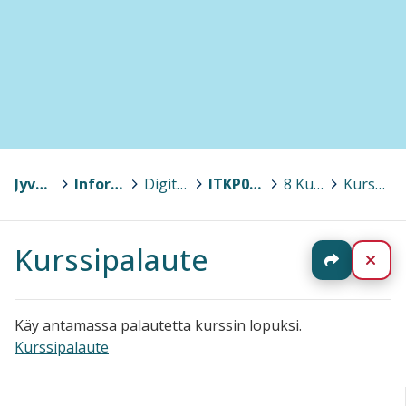
Jyväskylän yliopisto
>
Informaatioteknologian tiedekunta
>
Digitalisaation opintokokonaisuus
>
ITKP0002 Johdatus kyberturvallisuuteen
>
8 Kurssin suorittaminen
>
Kurssipalaute
Kurssipalaute
Jaa
Sul
Käy antamassa palautetta kurssin lopuksi.
Kurssipalaute