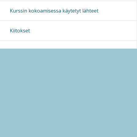
Kurssin kokoamisessa käytetyt lähteet
Kiitokset
Sivun alkuun
Ohjeet
Saavutettavuus
Yksityisyydensuoja
Lähetä palautetta Peda.net-ylläpidolle
Ilmoita asiaton sisältö
Tämän sivun lisenssi
Peda.net-yleislisenssi