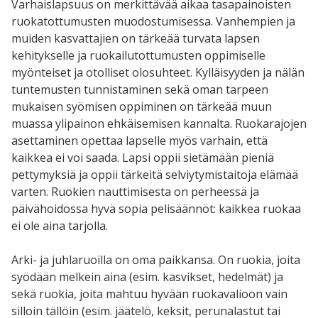
Varhaislapsuus on merkittävää aikaa tasapainoisten
ruokatottumusten muodostumisessa. Vanhempien ja
muiden kasvattajien on tärkeää turvata lapsen
kehitykselle ja ruokailutottumusten oppimiselle
myönteiset ja otolliset olosuhteet. Kylläisyyden ja nälän
tuntemusten tunnistaminen sekä oman tarpeen
mukaisen syömisen oppiminen on tärkeää muun
muassa ylipainon ehkäisemisen kannalta. Ruokarajojen
asettaminen opettaa lapselle myös varhain, että
kaikkea ei voi saada. Lapsi oppii sietämään pieniä
pettymyksiä ja oppii tärkeitä selviytymistaitoja elämää
varten. Ruokien nauttimisesta on perheessä ja
päivähoidossa hyvä sopia pelisäännöt: kaikkea ruokaa
ei ole aina tarjolla.
Arki- ja juhlaruoilla on oma paikkansa. On ruokia, joita
syödään melkein aina (esim. kasvikset, hedelmät) ja
sekä ruokia, joita mahtuu hyvään ruokavalioon vain
silloin tällöin (esim. jäätelö, keksit, perunalastut tai