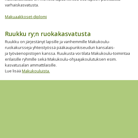
varhaiskasvatusta.
Makuaakkoset-diplomi
Ruukku ry;n ruokakasvatusta
Ruukku on järjestänyt lapsille ja vanhemmille Makukoulu-
ruokakursseja yhteistyössä pääkaupunkiseudun kansalais-
ja työväenopistojen kanssa. Ruukusta voi tilata Makukoulu-toimintaa
erilaisille ryhmille sekä Makukoulu-ohjaajakoulutuksen esim.
kasvatusalan ammattilaisille.
Lue lisää
Makukouluista.
Ruukku ry
Sapere - pienten lasten
ruokakasvatusmenetelmä varhaiskasvatuksessa
Salapoliisina ruokamaailmassa - lähdetäänkö
seikkailemaan