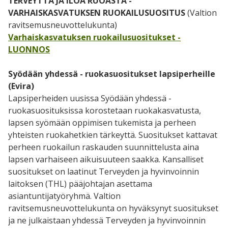
TERVEYTTÄ JA ILOA RUOASTA -
VARHAISKASVATUKSEN RUOKAILUSUOSITUS
(Valtion
ravitsemusneuvottelukunta)
Varhaiskasvatuksen ruokailusuositukset -
LUONNOS
Syödään yhdessä - ruokasuositukset lapsiperheille
(Evira)
Lapsiperheiden uusissa Syödään yhdessä -
ruokasuosituksissa korostetaan ruokakasvatusta,
lapsen syömään oppimisen tukemista ja perheen
yhteisten ruokahetkien tärkeyttä. Suositukset kattavat
perheen ruokailun raskauden suunnittelusta aina
lapsen varhaiseen aikuisuuteen saakka. Kansalliset
suositukset on laatinut Terveyden ja hyvinvoinnin
laitoksen (THL) pääjohtajan asettama
asiantuntijatyöryhmä. Valtion
ravitsemusneuvottelukunta on hyväksynyt suositukset
ja ne julkaistaan yhdessä Terveyden ja hyvinvoinnin