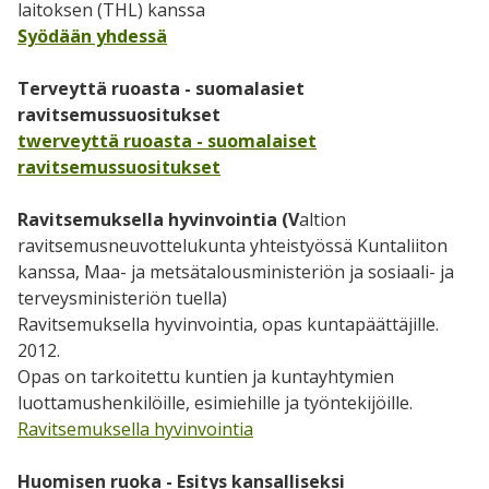
laitoksen (THL) kanssa
Syödään yhdessä
Terveyttä ruoasta - suomalasiet
ravitsemussuositukset
twerveyttä ruoasta - suomalaiset
ravitsemussuositukset
Ravitsemuksella hyvinvointia (V
altion
ravitsemusneuvottelukunta yhteistyössä Kuntaliiton
kanssa, Maa- ja metsätalousministeriön ja sosiaali- ja
terveysministeriön tuella)
Ravitsemuksella hyvinvointia, opas kuntapäättäjille.
2012.
Opas on tarkoitettu kuntien ja kuntayhtymien
luottamushenkilöille, esimiehille ja työntekijöille.
Ravitsemuksella hyvinvointia
Huomisen ruoka - Esitys kansalliseksi