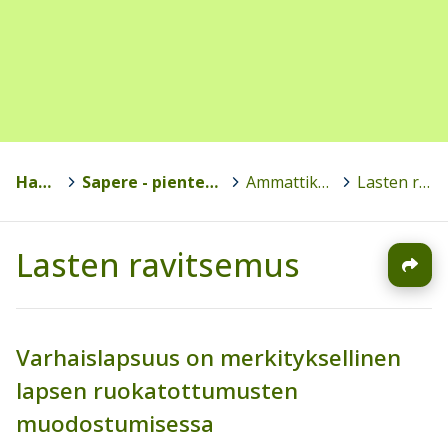
Hankkeet
>
Sapere - pienten lasten ruokakasvatusmenetelmä varhaiskasvatuksessa
>
Ammattikasvattajille ja ravitsemusasiantuntijoille
>
Lasten ravitsemus
Lasten ravitsemus
Varhaislapsuus on merkityksellinen
lapsen ruokatottumusten
muodostumisessa