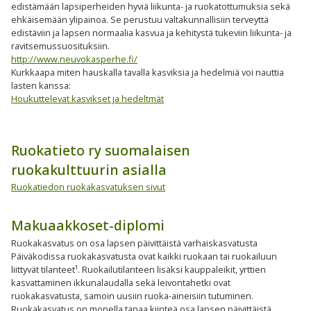
edistämään lapsiperheiden hyviä liikunta- ja ruokatottumuksia sekä
ehkäisemään ylipainoa. Se perustuu valtakunnallisiin terveyttä
edistäviin ja lapsen normaalia kasvua ja kehitystä tukeviin liikunta- ja
ravitsemussuosituksiin.
http://www.neuvokasperhe.fi/
Kurkkaapa miten hauskalla tavalla kasviksia ja hedelmiä voi nauttia
lasten kanssa:
Houkuttelevat kasvikset ja hedeltmät
Ruokatieto ry suomalaisen
ruokakulttuurin asialla
Ruokatiedon ruokakasvatuksen sivut
Makuaakkoset-diplomi
Ruokakasvatus on osa lapsen päivittäistä varhaiskasvatusta
Päiväkodissa ruokakasvatusta ovat kaikki ruokaan tai ruokailuun
liittyvät tilanteet¹. Ruokailutilanteen lisäksi kauppaleikit, yrttien
kasvattaminen ikkunalaudalla sekä leivontahetki ovat
ruokakasvatusta, samoin uusiin ruoka-aineisiin tutuminen.
Ruokakasvatus on monella tapaa kiinteä osa lapsen päivittäistä