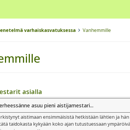
menetelmä varhaiskasvatuksessa
>
Vanhemmille
emmille
starit asialla
heessänne asuu pieni aistijamestari...
rkistynyt aistimaan ensimmäisistä hetkistään lähtien ja hän
 tätä taidokasta kykyään koko ajan tutustuessaan ympäröiv