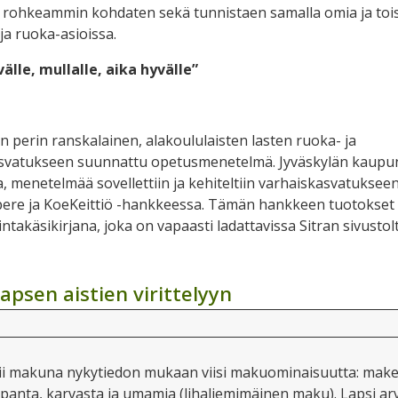
 rohkeammin kohdaten sekä tunnistaen samalla omia ja toi
a ruoka-asioissa.
älle, mullalle, aika hyvälle”
n perin ranskalainen, alakoululaisten lasten ruoka- ja
svatukseen suunnattu opetusmenetelmä. Jyväskylän kaupu
, menetelmää sovellettiin ja kehiteltiin varhaiskasvatuksee
apere ja KoeKeittiö -hankkeessa. Tämän hankkeen tuotokset
intakäsikirjana, joka on vapaasti ladattavissa Sitran sivustolt
lapsen aistien virittelyyn
tii makuna nykytiedon mukaan viisi makuominaisuutta: make
apanta, karvasta ja umamia (lihaliemimäinen maku). Lapsi ar