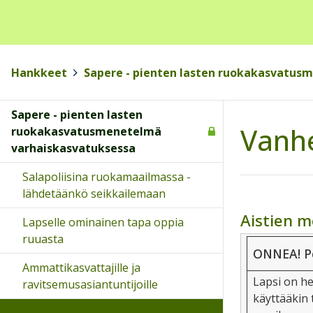
Hankkeet
>
Sapere - pienten lasten ruokakasvatus
Sapere - pienten lasten
Vanh
ruokakasvatusmenetelmä
varhaiskasvatuksessa
Salapoliisina ruokamaailmassa -
lähdetäänkö seikkailemaan
Aistien me
Lapselle ominainen tapa oppia
ruuasta
ONNEA! Per
Ammattikasvattajille ja
Lapsi on he
ravitsemusasiantuntijoille
käyttääkin