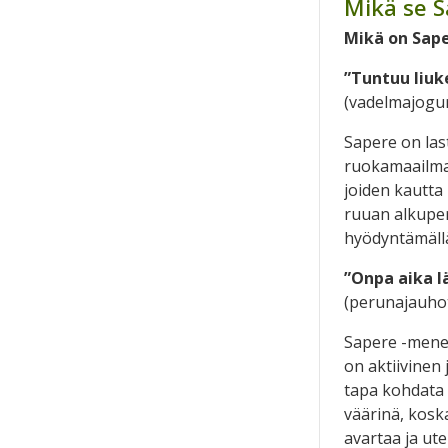
Mikä se 
Mikä on Sap
”Tuntuu liuk
(vadelmajogur
Sapere on las
ruokamaailmaa
joiden kautta 
ruuan alkuper
hyödyntämällä
”Onpa aika lä
(perunajauho
Sapere -menet
on aktiivinen 
tapa kohdata 
väärinä, kosk
avartaa ja ut