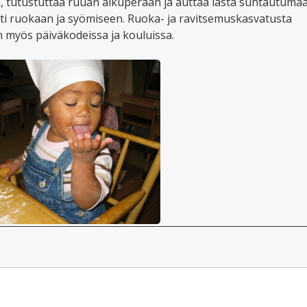
, tutustuttaa ruuan alkuperään ja auttaa lasta suhtautuma
ti ruokaan ja syömiseen. Ruoka- ja ravitsemuskasvatusta
 myös päiväkodeissa ja kouluissa.