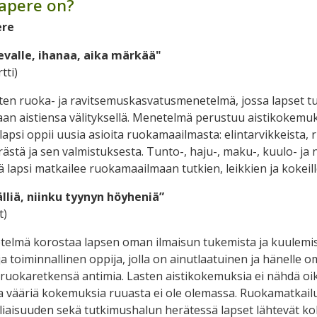
Sapere on?
ere
evalle, ihanaa, aika märkää"
tti)
ten ruoka- ja ravitsemuskasvatusmenetelmä, jossa lapset t
n aistiensa välityksellä. Menetelmä perustuu aistikokemuk
lapsi oppii uusia asioita ruokamaailmasta: elintarvikkeista, 
ästä ja sen valmistuksesta. Tunto-, haju-, maku-, kuulo- ja 
 lapsi matkailee ruokamaailmaan tutkien, leikkien ja kokeill
lliä, niinku tyynyn höyheniä”
t)
elmä korostaa lapsen oman ilmaisun tukemista ja kuulemis
ja toiminnallinen oppija, jolla on ainutlaatuinen ja hänelle 
ruokaretkensä antimia. Lasten aistikokemuksia ei nähdä oik
a vääriä kokemuksia ruuasta ei ole olemassa. Ruokamatkail
eliaisuuden sekä tutkimushalun herätessä lapset lähtevät k