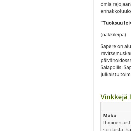
omia rajojaan
ennakkoluuloj
”Tuoksuu leiv
(näkkileipä)
Sapere on alu
ravitsemuska
päivähoidossa
Salapoliisi S
julkaistu toim
Vinkkejä 
Maku
Ihminen ais
suolaista, h