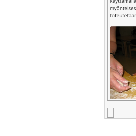
käyttämällä
myönteises
toteutetaan