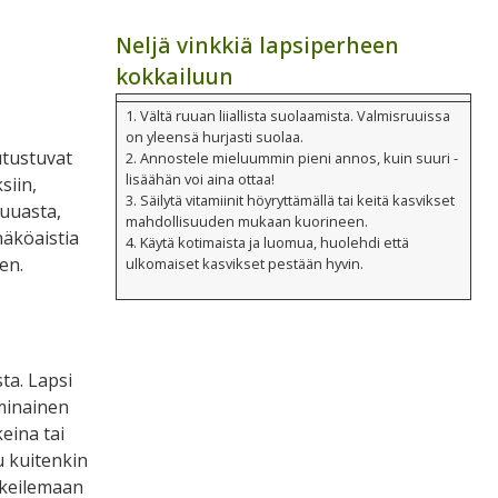
Neljä vinkkiä lapsiperheen
kokkailuun
1. Vältä ruuan liiallista suolaamista. Valmisruuissa
on yleensä hurjasti suolaa.
utustuvat
2. Annostele mieluummin pieni annos, kuin suuri -
lisäähän voi aina ottaa!
siin,
3. Säilytä vitamiinit höyryttämällä tai keitä kasvikset
ruuasta,
mahdollisuuden mukaan kuorineen.
näköaistia
4. Käytä kotimaista ja luomua, huolehdi että
en.
ulkomaiset kasvikset pestään hyvin.
ta. Lapsi
ominainen
eina tai
u kuitenkin
okeilemaan