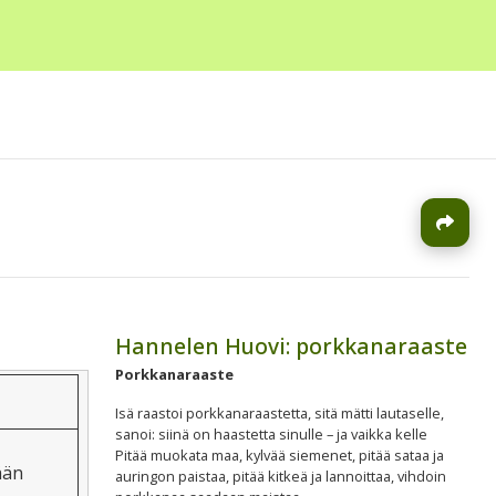
J
Hannelen Huovi: porkkanaraaste
Porkkanaraaste
Isä raastoi porkkanaraastetta, sitä mätti lautaselle,
sanoi: siinä on haastetta sinulle – ja vaikka kelle
Pitää muokata maa, kylvää siemenet, pitää sataa ja
ään
auringon paistaa, pitää kitkeä ja lannoittaa, vihdoin