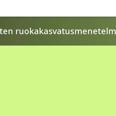
asten ruokakasvatusmenetelm