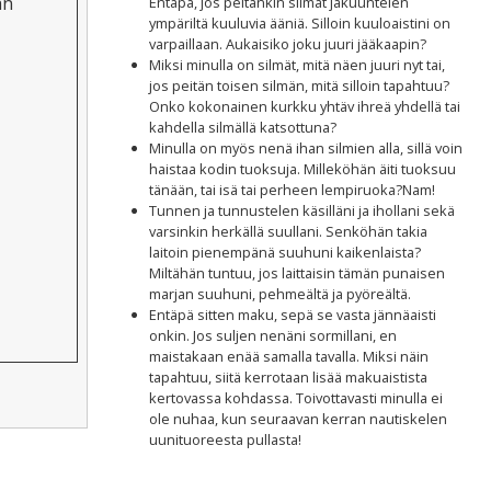
an
Entäpä, jos peitänkin silmät jakuuntelen
ympäriltä kuuluvia ääniä. Silloin kuuloaistini on
varpaillaan. Aukaisiko joku juuri jääkaapin?
Miksi minulla on silmät, mitä näen juuri nyt tai,
jos peitän toisen silmän, mitä silloin tapahtuu?
Onko kokonainen kurkku yhtäv ihreä yhdellä tai
kahdella silmällä katsottuna?
Minulla on myös nenä ihan silmien alla, sillä voin
haistaa kodin tuoksuja. Milleköhän äiti tuoksuu
tänään, tai isä tai perheen lempiruoka?Nam!
Tunnen ja tunnustelen käsilläni ja ihollani sekä
varsinkin herkällä suullani. Senköhän takia
laitoin pienempänä suuhuni kaikenlaista?
Miltähän tuntuu, jos laittaisin tämän punaisen
marjan suuhuni, pehmeältä ja pyöreältä.
Entäpä sitten maku, sepä se vasta jännäaisti
onkin. Jos suljen nenäni sormillani, en
maistakaan enää samalla tavalla. Miksi näin
tapahtuu, siitä kerrotaan lisää makuaistista
kertovassa kohdassa. Toivottavasti minulla ei
ole nuhaa, kun seuraavan kerran nautiskelen
uunituoreesta pullasta!