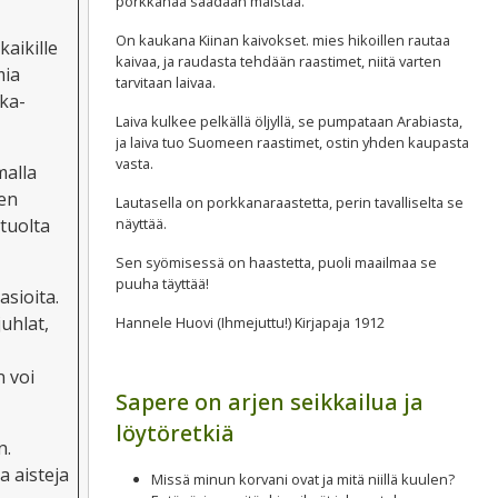
porkkanaa saadaan maistaa.
On kaukana Kiinan kaivokset. mies hikoillen rautaa
aikille
kaivaa, ja raudasta tehdään raastimet, niitä varten
mia
tarvitaan laivaa.
oka-
Laiva kulkee pelkällä öljyllä, se pumpataan Arabiasta,
ja laiva tuo Suomeen raastimet, ostin yhden kaupasta
vasta.
malla
een
Lautasella on porkkanaraastetta, perin tavalliselta se
tuolta
näyttää.
Sen syömisessä on haastetta, puoli maailmaa se
puuha täyttää!
sioita.
uhlat,
Hannele Huovi (Ihmejuttu!) Kirjapaja 1912
n voi
Sapere on arjen seikkailua ja
löytöretkiä
n.
a aisteja
Missä minun korvani ovat ja mitä niillä kuulen?