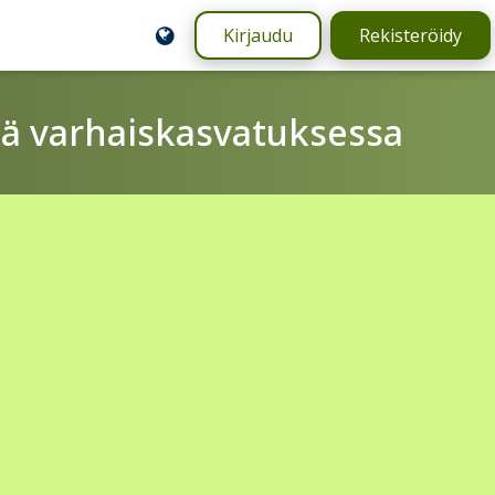
Kirjaudu
Rekisteröidy
ä varhaiskasvatuksessa