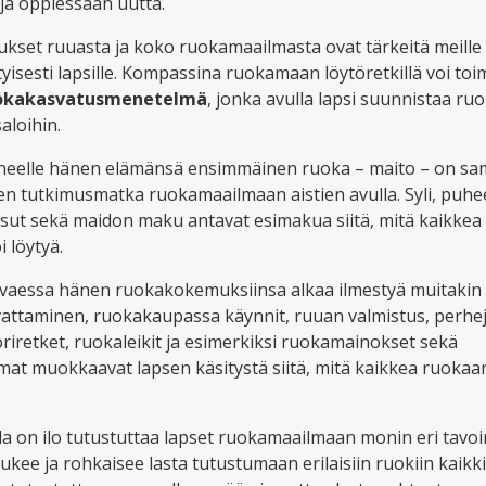
ja oppiessaan uutta.
kset ruuasta ja koko ruokamaailmasta ovat tärkeitä meille k
tyisesti lapsille. Kompassina ruokamaan löytöretkillä voi toi
okakasvatusmenetelmä
, jonka avulla lapsi suunnistaa ru
aloihin.
neelle hänen elämänsä ensimmäinen ruoka – maito – on sa
n tutkimusmatka ruokamaailmaan aistien avulla. Syli, puh
sut sekä maidon maku antavat esimakua siitä, mitä kaikkea 
i löytyä.
vaessa hänen ruokakokemuksiinsa alkaa ilmestyä muitakin a
attaminen, ruokakaupassa käynnit, ruuan valmistus, perhej
oriretket, ruokaleikit ja esimerkiksi ruokamainokset sekä
at muokkaavat lapsen käsitystä siitä, mitä kaikkea ruokaa
 on ilo tutustuttaa lapset ruokamaailmaan monin eri tavoi
kee ja rohkaisee lasta tutustumaan erilaisiin ruokiin kaikki