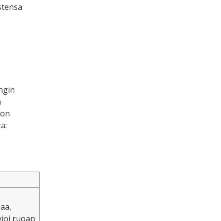
stensa
ngin
n
 on
a:
aa,
vioi ruoan