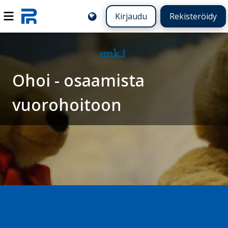
Kirjaudu
Rekisteröidy
Ohoi - osaamista
vuorohoitoon