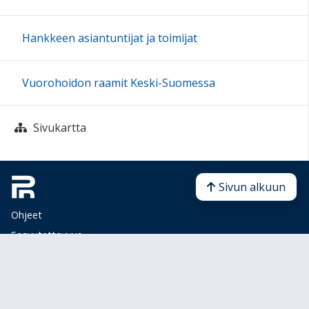
Hankkeen asiantuntijat ja toimijat
Vuorohoidon raamit Keski-Suomessa
Sivukartta
Sivun alkuun
Ohjeet
Saavutettavuus
Yksityisyydensuoja
Lähetä palautetta Peda.net-ylläpidolle
Ilmoita asiaton sisältö