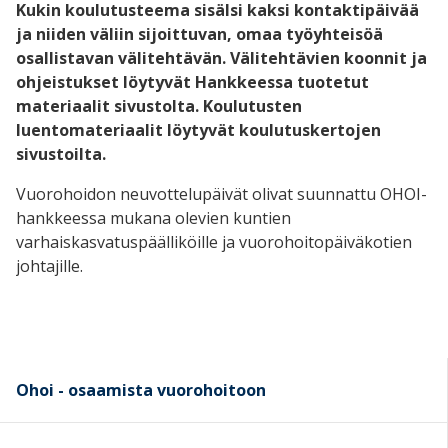
Kukin koulutusteema sisälsi kaksi kontaktipäivää
ja niiden väliin sijoittuvan, omaa työyhteisöä
osallistavan välitehtävän. Välitehtävien koonnit ja
ohjeistukset löytyvät Hankkeessa tuotetut
materiaalit sivustolta. Koulutusten
luentomateriaalit löytyvät koulutuskertojen
sivustoilta.
Vuorohoidon neuvottelupäivät olivat suunnattu OHOI-
hankkeessa mukana olevien kuntien
varhaiskasvatuspäälliköille ja vuorohoitopäiväkotien
johtajille.
Ohoi - osaamista vuorohoitoon