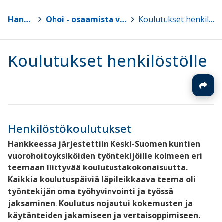
Hankkeet
>
Ohoi - osaamista vuorohoitoon
>
Koulutukset henkilöstölle
Koulutukset henkilöstölle
Henkilöstökoulutukset
Hankkeessa järjestettiin Keski-Suomen kuntien
vuorohoitoyksiköiden työntekijöille kolmeen eri
teemaan liittyvää koulutustakokonaisuutta.
Kaikkia koulutuspäiviä läpileikkaava teema oli
työntekijän oma työhyvinvointi ja työssä
jaksaminen
. Koulutus nojautui kokemusten ja
käytänteiden jakamiseen ja vertaisoppimiseen.