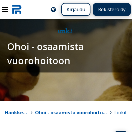
Kirjaudu
Rekisteröidy
Ohoi - osaamista
vuorohoitoon
Hankkeet
>
Ohoi - osaamista vuorohoitoon
>
Linkit