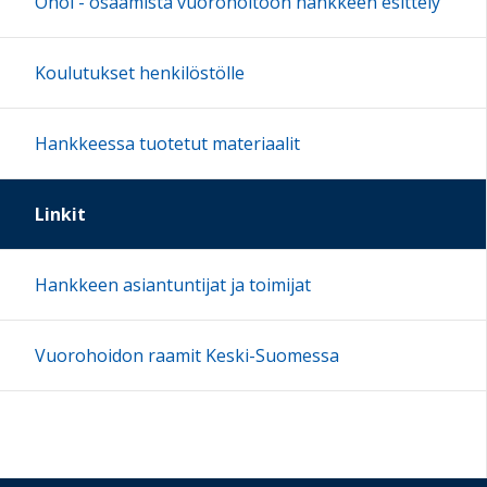
Ohoi - osaamista vuorohoitoon hankkeen esittely
Koulutukset henkilöstölle
Hankkeessa tuotetut materiaalit
Linkit
Hankkeen asiantuntijat ja toimijat
Vuorohoidon raamit Keski-Suomessa