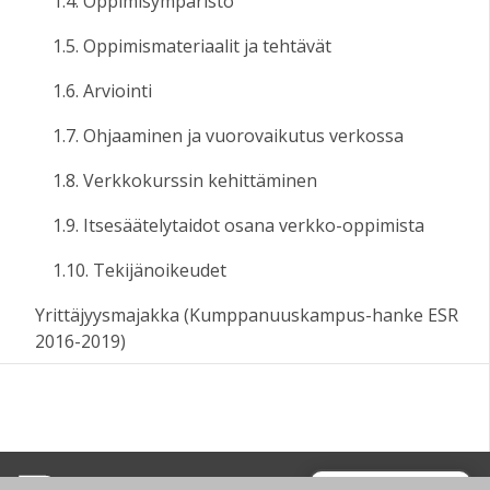
1.4. Oppimisympäristö
1.5. Oppimismateriaalit ja tehtävät
1.6. Arviointi
1.7. Ohjaaminen ja vuorovaikutus verkossa
1.8. Verkkokurssin kehittäminen
1.9. Itsesäätelytaidot osana verkko-oppimista
1.10. Tekijänoikeudet
Yrittäjyysmajakka (Kumppanuuskampus-hanke ESR
2016-2019)