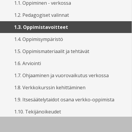
1.1. Oppiminen - verkossa
1.2. Pedagogiset valinnat
1.3. Oppimistavoitteet
1.4. Oppimisympäristö
1.5. Oppimismateriaalit ja tehtävät
1.6. Arviointi
1.7. Ohjaaminen ja vuorovaikutus verkossa
1.8. Verkkokurssin kehittäminen
1.9. Itsesäätelytaidot osana verkko-oppimista
1.10. Tekijänoikeudet
Yrittäjyysmajakka (Kumppanuuskampus-hanke ESR
2016-2019)