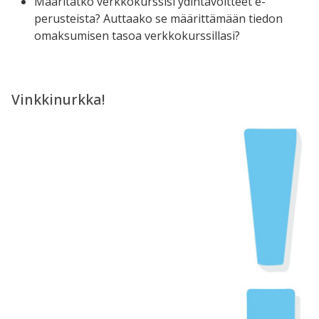
Määritätkö verkkokurssisi ydintavoitteet e-
perusteista? Auttaako se määrittämään tiedon
omaksumisen tasoa verkkokurssillasi?
Vinkkinurkka!