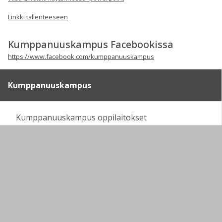
Linkki tallenteeseen
Kumppanuuskampus Facebookissa
https://www.facebook.com/kumppanuuskampus
Kumppanuuskampus
Kumppanuuskampus oppilaitokset
Yhteinen opetustarjonta
Yhteystiedot
VERKKOKOULUTUKSEN LAADUNHALLINTA
(kumppanuuskampus-hanke ESR (2016-2019)