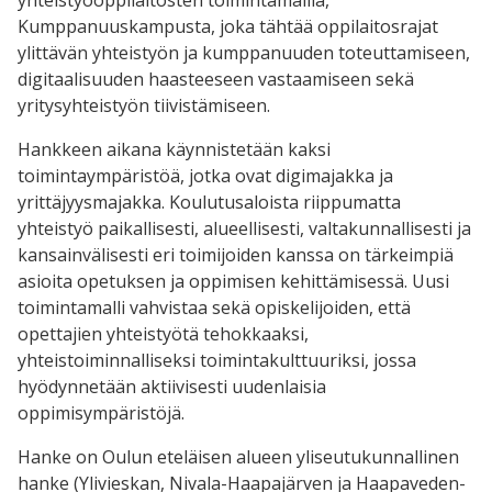
Kumppanuuskampusta, joka tähtää oppilaitosrajat
ylittävän yhteistyön ja kumppanuuden toteuttamiseen,
digitaalisuuden haasteeseen vastaamiseen sekä
yritysyhteistyön tiivistämiseen.
Hankkeen aikana käynnistetään kaksi
toimintaympäristöä, jotka ovat digimajakka ja
yrittäjyysmajakka. Koulutusaloista riippumatta
yhteistyö paikallisesti, alueellisesti, valtakunnallisesti ja
kansainvälisesti eri toimijoiden kanssa on tärkeimpiä
asioita opetuksen ja oppimisen kehittämisessä. Uusi
toimintamalli vahvistaa sekä opiskelijoiden, että
opettajien yhteistyötä tehokkaaksi,
yhteistoiminnalliseksi toimintakulttuuriksi, jossa
hyödynnetään aktiivisesti uudenlaisia
oppimisympäristöjä.
Hanke on Oulun eteläisen alueen yliseutukunnallinen
hanke (Ylivieskan, Nivala-Haapajärven ja Haapaveden-