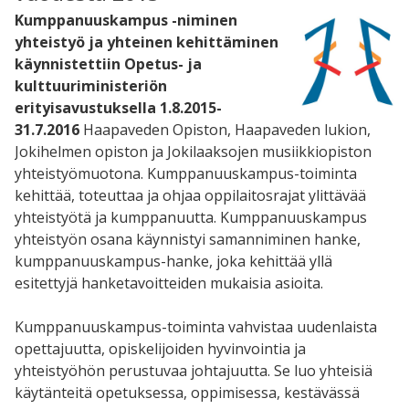
Kumppanuuskampus -niminen
yhteistyö ja yhteinen kehittäminen
käynnistettiin Opetus- ja
kulttuuriministeriön
erityisavustuksella 1.8.2015-
31.7.2016
Haapaveden Opiston, Haapaveden lukion,
Jokihelmen opiston ja Jokilaaksojen musiikkiopiston
yhteistyömuotona. Kumppanuuskampus-toiminta
kehittää, toteuttaa ja ohjaa oppilaitosrajat ylittävää
yhteistyötä ja kumppanuutta. Kumppanuuskampus
yhteistyön osana käynnistyi samanniminen hanke,
kumppanuuskampus-hanke, joka kehittää yllä
esitettyjä hanketavoitteiden mukaisia asioita.
Kumppanuuskampus-toiminta vahvistaa uudenlaista
opettajuutta, opiskelijoiden hyvinvointia ja
yhteistyöhön perustuvaa johtajuutta. Se luo yhteisiä
käytänteitä opetuksessa, oppimisessa, kestävässä