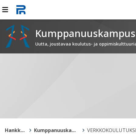
Kumppanuuskampus
Uutta, joustavaa koulutus- ja oppimiskulttuur
Hankkeet
>
Kumppanuuskampus
>