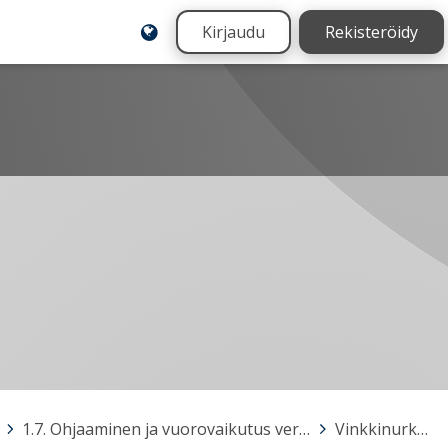
Kirjaudu
Rekisteröidy
>
1.7. Ohjaaminen ja vuorovaikutus verkossa
>
Vinkkinurkka!