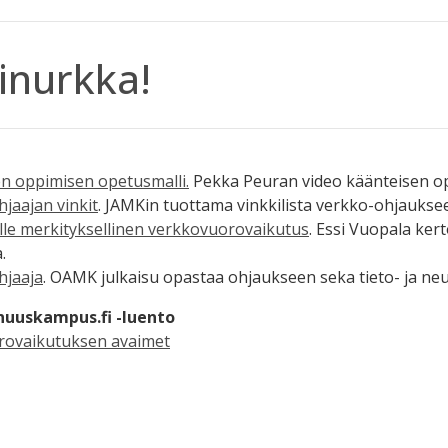
inurkka!
sen oppimisen opetusmalli.
Pekka Peuran video käänteisen op
jaajan vinkit
. JAMKin tuottama vinkkilista verkko-ohjaukse
le merkityksellinen verkkovuorovaikutus
. Essi Vuopala ke
.
hjaaja
. OAMK julkaisu opastaa ohjaukseen seka tieto- ja n
nuuskampus.fi -luento
rovaikutuksen avaimet