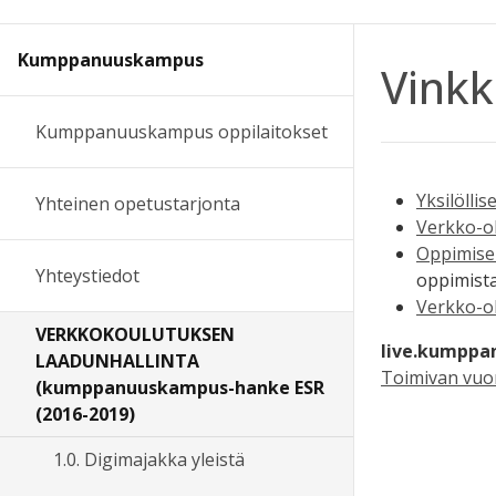
Kumppanuuskampus
Vinkk
Kumppanuuskampus oppilaitokset
Yksilölli
Yhteinen opetustarjonta
Verkko-oh
Oppimisel
Yhteystiedot
oppimista
Verkko-o
VERKKOKOULUTUKSEN
live.kumppa
LAADUNHALLINTA
Toimivan vuo
(kumppanuuskampus-hanke ESR
(2016-2019)
1.0. Digimajakka yleistä