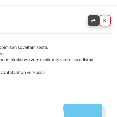
Jaa
Sulj
pimisen soveltamisesta.
en.
rtoo minkälainen vuorovaikutus verkossa edistää
euvontatyöhön verkossa