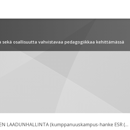
ia sekä osallisuutta vahvistavaa pedagogiikkaa kehittämässä
VERKKOKOULUTUKSEN LAADUNHALLINTA (kumppanuuskampus-hanke ESR (2016-2019)