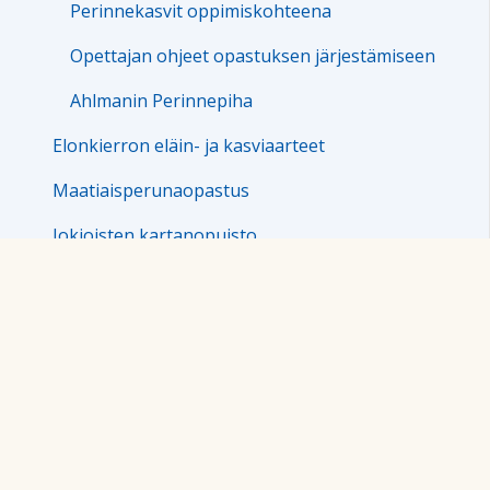
Perinnekasvit oppimiskohteena
Opettajan ohjeet opastuksen järjestämiseen
Ahlmanin Perinnepiha
Elonkierron eläin- ja kasviaarteet
Maatiaisperunaopastus
Jokioisten kartanopuisto
Geenivaratutkijoiden kokoamaa
Kysy tutkijalta
Kuva-arkisto