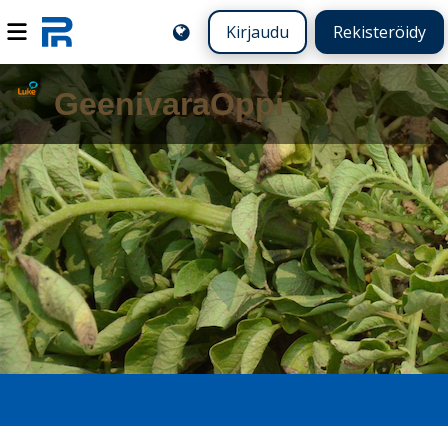
Kirjaudu
Rekisteröidy
GeenivaraOppi