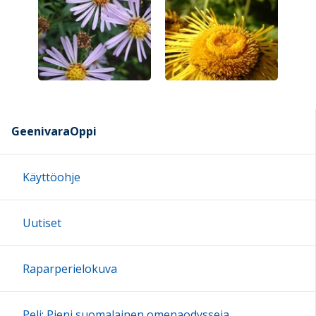
GeenivaraOppi
Käyttöohje
Uutiset
Raparperielokuva
Peli: Pieni suomalainen omenaodysseia