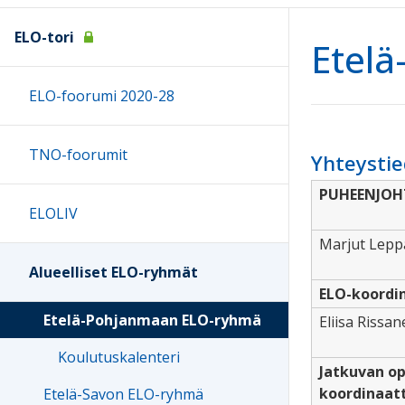
ELO-tori
Etel
ELO-foorumi 2020-28
TNO-foorumit
Yhteysti
PUHEENJOH
ELOLIV
Marjut Lep
Alueelliset ELO-ryhmät
ELO-koordi
Etelä-Pohjanmaan ELO-ryhmä
Eliisa Rissa
Koulutuskalenteri
Jatkuvan o
koordinaatt
Etelä-Savon ELO-ryhmä