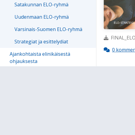
Satakunnan ELO-ryhmä
Uudenmaan ELO-ryhmä
Varsinais-Suomen ELO-ryhmä
FINAL_ELO_
Strategiat ja esittelydiat
0 kommen
Ajankohtaista elinikäisestä
ohjauksesta
Elinikäisen ohjauksen
valtakunnallinen kehittäminen 2022-
2024
Valtakunnallinen ELO 2014-20
Aluetutkimus