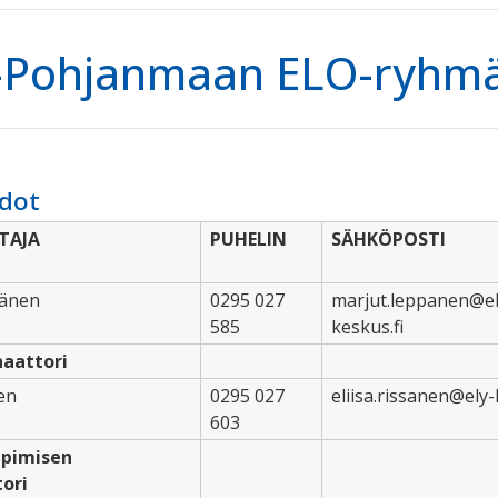
ä-Pohjanmaan ELO-ryhm
edot
TAJA
PUHELIN
SÄHKÖPOSTI
pänen
0295 027
marjut.leppanen@el
585
keskus.fi
naattori
nen
0295 027
eliisa.rissanen@ely
603
ppimisen
ori