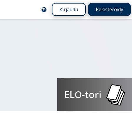
Kirjaudu
Rekisteröidy
ELO-tori