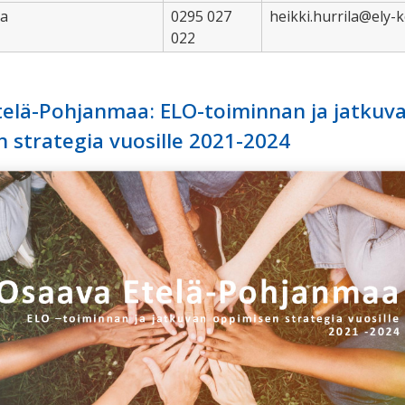
la
0295 027
heikki.hurrila@ely-k
022
telä-Pohjanmaa: ELO-toiminnan ja jatkuv
 strategia vuosille 2021-2024