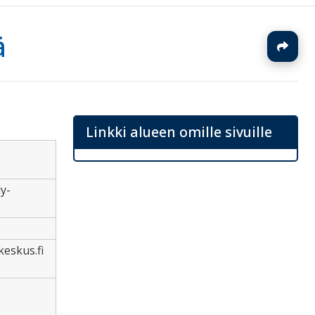
ä
J
Linkki alueen omille sivuille
y-
-keskus.fi