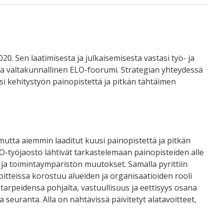
0. Sen laatimisesta ja julkaisemisesta vastasi työ- ja
ma valtakunnallinen ELO-foorumi. Strategian yhteydessä
kuusi kehitystyön painopistettä ja pitkän tähtäimen
 mutta aiemmin laaditut kuusi painopistettä ja pitkän
O-työjaosto lähtivät tarkastelemaan painopisteiden alle
ja toimintaympäristön muutokset. Samalla pyrittiin
oitteissa korostuu alueiden ja organisaatioiden rooli
tarpeidensa pohjalta, vastuullisuus ja eettisyys osana
seuranta. Alla on nähtävissä päivitetyt alatavoitteet,