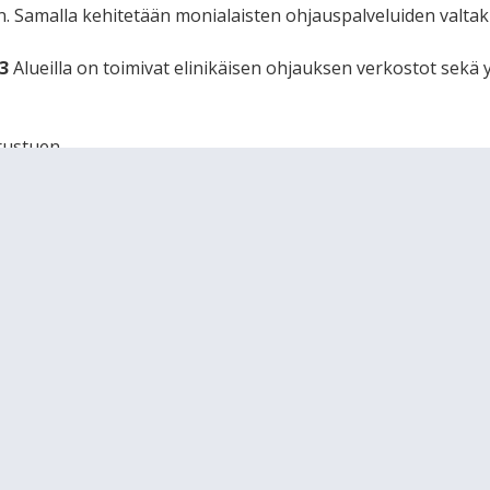
n. Samalla kehitetään monialaisten ohjauspalveluiden valtaku
3
Alueilla on toimivat elinikäisen ohjauksen verkostot sekä 
rustuen
men tavoitteena on, että ohjauksen järjestämistä koskevat pä
lvelujen ja vaikuttavuuden seurannalla voidaan tehostaa tiedol
utiedon hallinta tuo jatkuvuutta koko elinkaaren aikaiseen
.1
Elinikäisen ohjauksen strategian tavoitteiden ja toimenpi
sesti ja alueilla. Näin mahdollisestaan myös tietoon perust
.2
Elinikäisellä ohjauksella on eri toimijoiden yhteiset seuran
 tietoa ohjauspalveluiden saatavuudesta, laadusta, vaikutt
än ajankohtaista kansainvälistä keskustelua, tutkimusta ja 