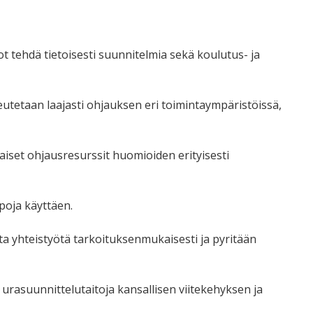
ot tehdä tietoisesti suunnitelmia sekä koulutus- ja
teutetaan laajasti ohjauksen eri toimintaympäristöissä,
set ohjausresurssit huomioiden erityisesti
poja käyttäen.
 yhteistyötä tarkoituksenmukaisesti ja pyritään
urasuunnittelutaitoja kansallisen viitekehyksen ja