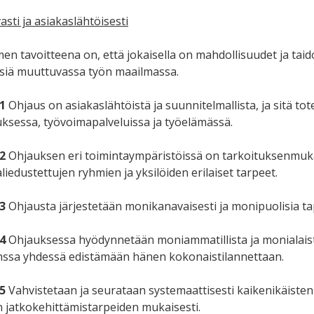
asti ja asiakaslähtöisesti
en tavoitteena on, että jokaisella on mahdollisuudet ja taid
siä muuttuvassa työn maailmassa.
1
Ohjaus on asiakaslähtöistä ja suunnitelmallista, ja sitä to
ksessa, työvoimapalveluissa ja työelämässä.
2
Ohjauksen eri toimintaympäristöissä on tarkoituksenmukai
iedustettujen ryhmien ja yksilöiden erilaiset tarpeet.
3
Ohjausta järjestetään monikanavaisesti ja monipuolisia ta
4
Ohjauksessa hyödynnetään moniammatillista ja monialaista
nssa yhdessä edistämään hänen kokonaistilannettaan.
5
Vahvistetaan ja seurataan systemaattisesti kaikenikäisten 
n jatkokehittämistarpeiden mukaisesti.