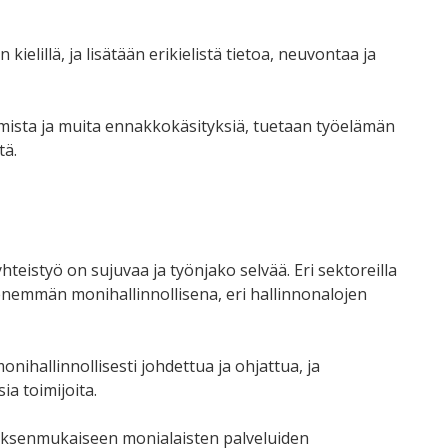
kielillä, ja lisätään erikielistä tietoa, neuvontaa ja
ista ja muita ennakkokäsityksiä, tuetaan työelämän
tä.
teistyö on sujuvaa ja työnjako selvää. Eri sektoreilla
enemmän monihallinnollisena, eri hallinnonalojen
ihallinnollisesti johdettua ja ohjattua, ja
sia toimijoita.
ituksenmukaiseen monialaisten palveluiden