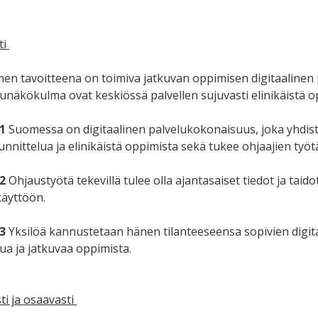
ti
men tavoitteena on toimiva jatkuvan oppimisen digitaalinen 
unäkökulma ovat keskiössä palvellen sujuvasti elinikäistä 
1
Suomessa on digitaalinen palvelukokonaisuus, joka yhdist
nnittelua ja elinikäistä oppimista sekä tukee ohjaajien työt
2
Ohjaustyötä tekevillä tulee olla ajantasaiset tiedot ja tai
 käyttöön.
3
Yksilöä kannustetaan hänen tilanteeseensa sopivien digit
ua ja jatkuvaa oppimista.
ti ja osaavasti