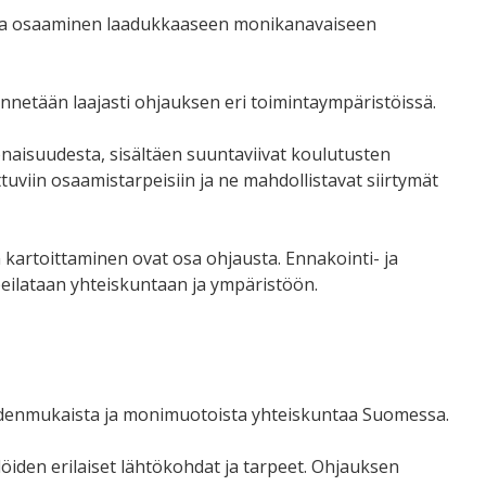
et ja osaaminen laadukkaaseen monikanavaiseen
nnetään laajasti ohjauksen eri toimintaympäristöissä.
isuudesta, sisältäen suuntaviivat koulutusten
uviin osaamistarpeisiin ja ne mahdollistavat siirtymät
kartoittaminen ovat osa ohjausta. Ennakointi- ja
peilataan yhteiskuntaan ja ympäristöön.
keudenmukaista ja monimuotoista yhteiskuntaa Suomessa.
ilöiden erilaiset lähtökohdat ja tarpeet. Ohjauksen