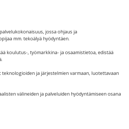
palvelukokonaisuus, jossa ohjaus ja
oppijaa mm. tekoälyä hyödyntäen.
ää koulutus-, työmarkkina- ja osaamistietoa, edistää
ä.
dot teknologioiden ja järjestelmien varmaan, luotettavaan
aalisten välineiden ja palveluiden hyödyntämiseen osana