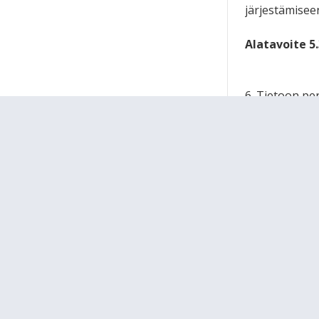
järjestämisee
Alatavoite 5.
6. Tietoon pe
Pitkän tähtäi
ylittävällä pa
Urasuunnittel
Alatavoite 6
valtakunnalli
Alatavoite 6
yhdenmukaista
ja hyödynnetä