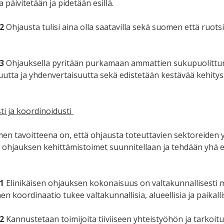
ta päivitetään ja pidetään esillä.
2
Ohjausta tulisi aina olla saatavilla sekä suomen että ruotsin 
3
Ohjauksella pyritään purkamaan ammattien sukupuolittum
tta ja yhdenvertaisuutta sekä edistetään kestävää kehitys
ti ja koordinoidusti
en tavoitteena on, että ohjausta toteuttavien sektoreiden yh
t ohjauksen kehittämistoimet suunnitellaan ja tehdään yhä 
1
Elinikäisen ohjauksen kokonaisuus on valtakunnallisesti mon
en koordinaatio tukee valtakunnallisia, alueellisia ja paikalli
2
Kannustetaan toimijoita tiiviiseen yhteistyöhön ja tarko