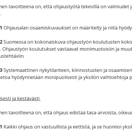
men tavoitteena on, että ohjaustyötä tekevillä on valmiud
.
1
Ohjausalan osaamiskuvaukset on määritelty ja niitä hyödy
2
Suomessa on kokonaiskuva ohjaustyön koulutusten kokona
e. Ohjaustyön koulutukset vastaavat monimuotoisiin ja muutt
austehtäviin.
3
Systemaattinen nykytilanteen, kiinnostusten ja osaamisen 
etoa hyödynnetään monipuolisesti ja yksilön vaihtoehtoja 
sesti ja kestävästi
men tavoitteena on, että ohjaus edistää tasa-arvoista, oi
1
Kaikki ohjaus on vastuullista ja eettistä, ja se huomioi yks