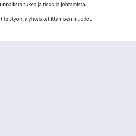
nnallista tukea ja tiedolla johtamista.
yhteistyön ja yhteiskehittämisen muodot.
ätökset perustuvat tietoon. Kansallisella, sektorirajat
la johtamista sekä paikallisesti että kansallisesti.
 ohjaukseen.
teiden toteutumista seurataan systemaattisesti
uva ohjauspalveluiden johtaminen.
takohteet ja arviointivälineet, joilla tuotetaan
avuudesta ja tuloksista. Tiedon määrittelyssä seurataan
kehittämistyötä.