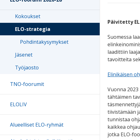
Kokoukset
Päivitetty E
ELO-strategia
Suomessa laadi
Pohdintakysymykset
elinkeinomini
laadittiin laa
Jäsenet
tavoitteita se
Työjaosto
Elinikäisen o
TNO-foorumit
Vuonna 2023 EL
tähtäimen tav
täsmennettyjä
ELOLIV
tiivistämään j
tunnistaa ohj
Alueelliset ELO-ryhmät
kaikkea ohjau
jotka ELO-foo