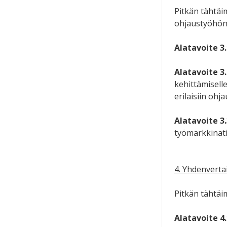
Pitkän tähtäi
ohjaustyöhön
Alatavoite 3.
Alatavoite 3.
kehittämisell
erilaisiin ohj
Alatavoite 3.
työmarkkinati
4. Yhdenvertai
Pitkän tähtäi
Alatavoite 4.