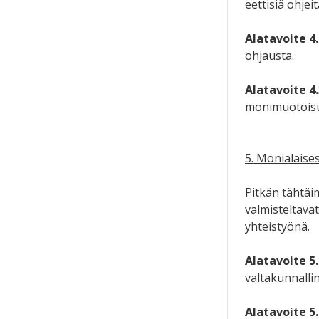
eettisiä ohjei
Alatavoite 4.
ohjausta.
Alatavoite 4.
monimuotoisuu
5. Monialaises
Pitkän tähtäim
valmisteltava
yhteistyönä.
Alatavoite 5.
valtakunnallin
Alatavoite 5.