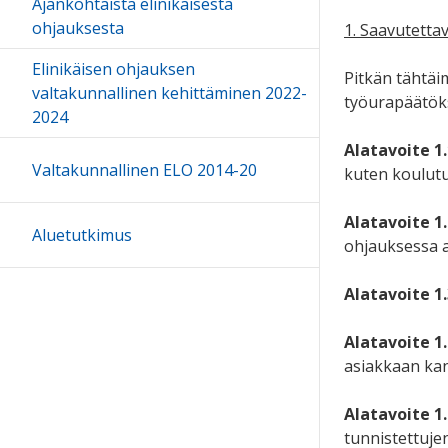
Ajankohtaista elinikäisestä
ohjauksesta
1. Saavutettav
Elinikäisen ohjauksen
Pitkän tähtäim
valtakunnallinen kehittäminen 2022-
työurapäätök
2024
Alatavoite 1.
Valtakunnallinen ELO 2014-20
kuten koulutu
Alatavoite 1.
Aluetutkimus
ohjauksessa al
Alatavoite 1.
Alatavoite 1.
asiakkaan ka
Alatavoite 1.
tunnistettuje