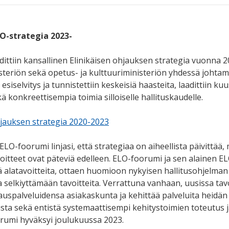
LO-strategia 2023-
ttiin kansallinen Elinikäisen ohjauksen strategia vuonna 202
steriön sekä opetus- ja kulttuuriministeriön yhdessä johta
ja esiselvitys ja tunnistettiin keskeisiä haasteita, laadittiin 
kä konkreettisempia toimia silloiselle hallituskaudelle.
hjauksen strategia 2020-2023
O-foorumi linjasi, että strategiaa on aiheellista päivittää,
oitteet ovat päteviä edelleen. ELO-foorumi ja sen alainen EL
 alatavoitteita, ottaen huomioon nykyisen hallitusohjelman 
a selkiyttämään tavoitteita. Verrattuna vanhaan, uusissa tav
auspalveluidensa asiakaskunta ja kehittää palveluita heidän 
sta sekä entistä systemaattisempi kehitystoimien toteutus ja 
rumi hyväksyi joulukuussa 2023.