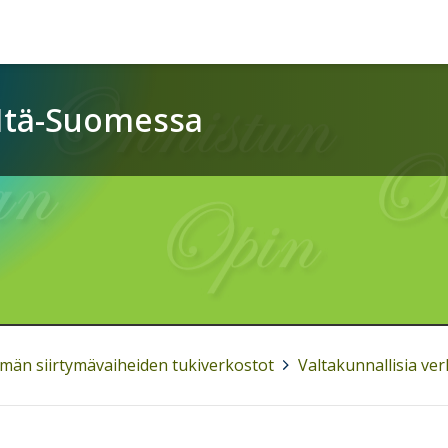
 Itä-Suomessa
ämän siirtymävaiheiden tukiverkostot
>
Valtakunnallisia ve