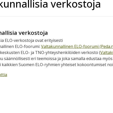
kunnallisia verkostoja
allisia verkostoja
ia ELO-verkostoja ovat erityisesti
nallinen ELO-foorumi:
Valtakunnallinen ELO-foorumi (Peda.n
keskusten ELO- ja TNO-yhteyshenkilöiden verkosto (
Valtak
 säännöllisesti eri teemoissa ja joka samalla edustaa myös 
li kaikkien Suomen ELO-ryhmien yhteiset kokoontumiset no
ttia