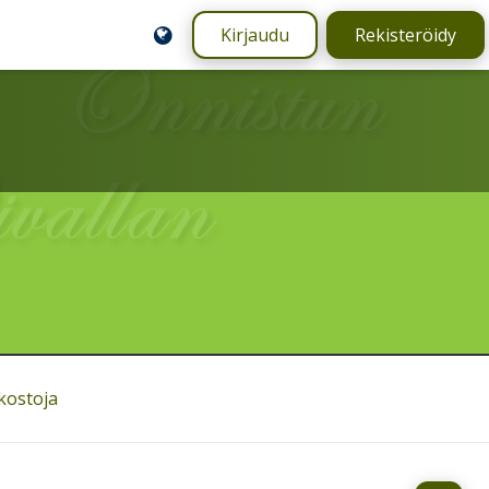
Kirjaudu
Rekisteröidy
rkostoja