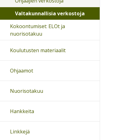
Ohjaajien verkostoja
Valtakunnallisia verkostoja
Kokoontumiset: ELOt ja
nuorisotakuu
Koulutusten materiaalit
Ohjaamot
Nuorisotakuu
Hankkeita
Linkkejä