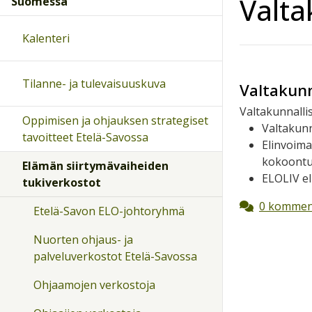
Valta
Suomessa
Kalenteri
Tilanne- ja tulevaisuuskuva
Valtakunn
Valtakunnallis
Oppimisen ja ohjauksen strategiset
Valtakun
tavoitteet Etelä-Savossa
Elinvoima
kokoontuu
Elämän siirtymävaiheiden
ELOLIV e
tukiverkostot
0 kommen
Etelä-Savon ELO-johtoryhmä
Nuorten ohjaus- ja
palveluverkostot Etelä-Savossa
Ohjaamojen verkostoja