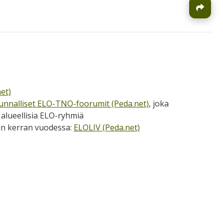
J
et)
unnalliset ELO-TNO-foorumit (Peda.net)
, joka
alueellisia ELO-ryhmiä
in kerran vuodessa:
ELOLIV (Peda.net)