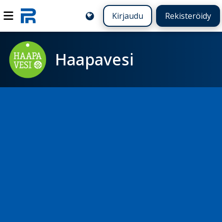
Kirjaudu
Rekisteröidy
Haapavesi