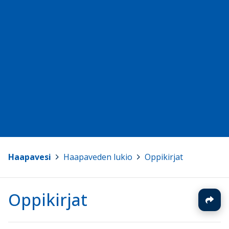
Haapavesi
>
Haapaveden lukio
>
Oppikirjat
Oppikirjat