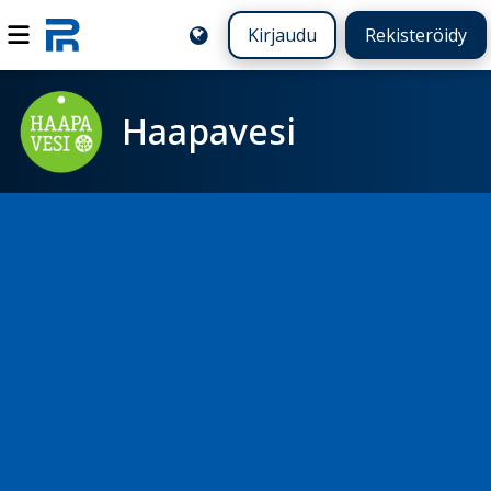
Kirjaudu
Rekisteröidy
Haapavesi