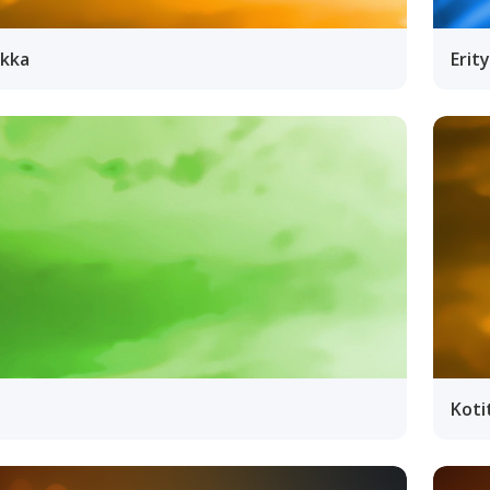
ikka
Erit
Koti