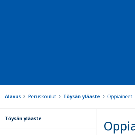
Alavus
>
Peruskoulut
>
Töysän yläaste
>
Oppiaineet
Töysän yläaste
Oppia