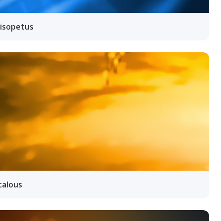
yisopetus
talous