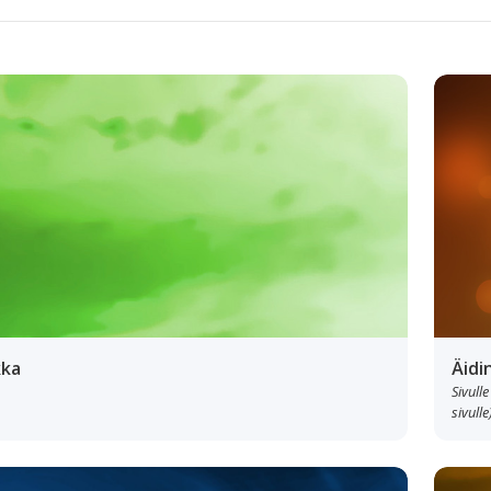
kka
Äidin
Sivulle
sivulle