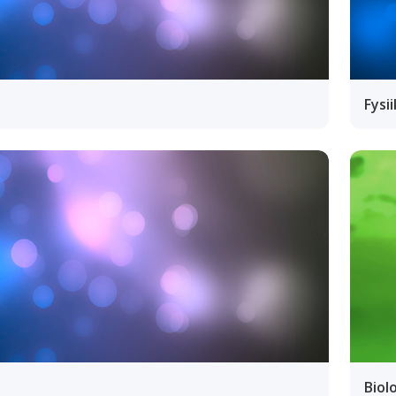
Fysi
Biol