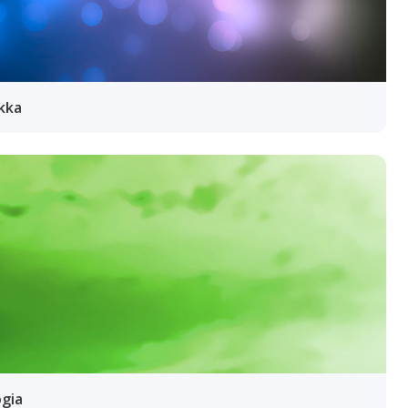
ikka
ogia