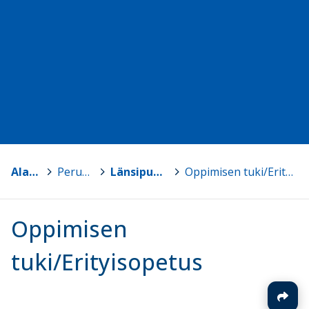
Alavus
>
Peruskoulut
>
Länsipuolen koulu
>
Oppimisen tuki/Erityisopetus
Oppimisen
tuki/Erityisopetus