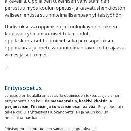
aikavälillä. Oppilaiden tukemisen vahvistaminen
perustuu myös koulun opetus- ja kasvatushenkilöstön
väliseen entistä suunnitelmallisempaan yhteistyöhön.
Uudistuksessa oppimisen ja koulunkäynnin tukeen
kuuluvat
ryhmämuotoiset tukimuodot,
oppilaskohtaiset tukitoimet sekä perusopetuksen
oppimäärää ja opetussuunnitelman tavoitteita rajaavat
viimesijaiset toimet.
....
Erityisopetus
Länsipuolen koululla on saatavilla oppimiseen tukea. Laaja-alainen
erityisopettaja on koululla
maanantaisin, keskiviikkoisin ja
perjantaisin. Tiisaisin ja torstaisin osan päivää.
Erityisopettaja
tekee koululla yhteistyötä luokanopettajien ja muun koulun
henkilökunnan kanssa.
Erityisopetusta toteutetaan samanaikaisopetuksessa