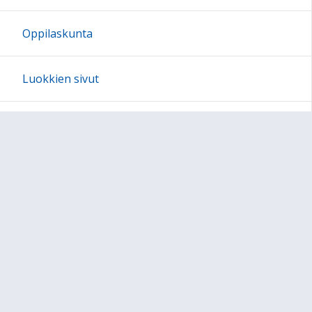
Oppilaskunta
Luokkien sivut
Löytötavaranurkka
Mediakasvatus (kopio)
Oppilaiden toimintaa menneiltä vuosilta
Arkisto