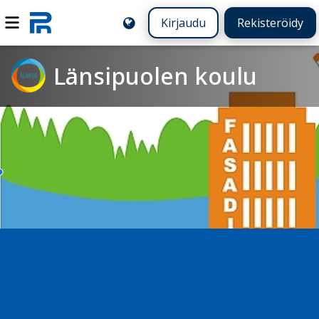
Kirjaudu
Rekisteröidy
Länsipuolen koulu