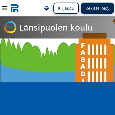
Kirjaudu
Rekisteröidy
Länsipuolen koulu