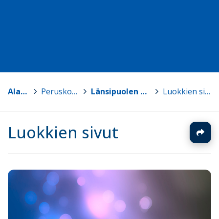
Alavus
>
Peruskoulut
>
Länsipuolen koulu
>
Luokkien sivut
Luokkien sivut