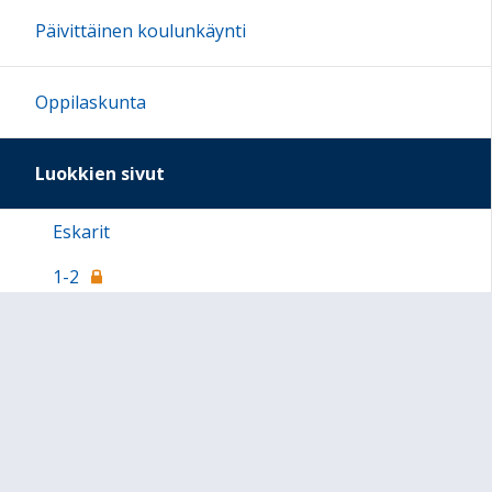
Päivittäinen koulunkäynti
Oppilaskunta
Luokkien sivut
Eskarit
1-2
3-4
5-6 luokkien etäopetusmateriaalia
Löytötavaranurkka