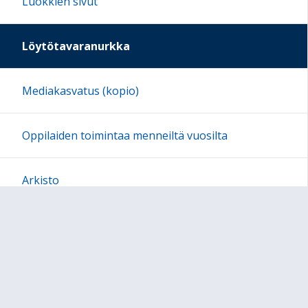
Luokkien sivut
Löytötavaranurkka
Mediakasvatus (kopio)
Oppilaiden toimintaa menneiltä vuosilta
Arkisto
Sivun alkuun