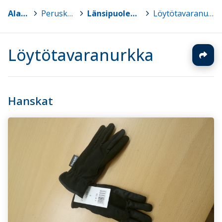
Alavus
>
Peruskoulut
>
Länsipuolen koulu
>
Löytötavaranurkka
Löytötavaranurkka
Hanskat