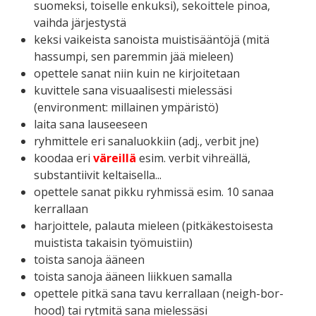
suomeksi, toiselle enkuksi), sekoittele pinoa,
vaihda järjestystä
keksi vaikeista sanoista muistisääntöjä (mitä
hassumpi, sen paremmin jää mieleen)
opettele sanat niin kuin ne kirjoitetaan
kuvittele sana visuaalisesti mielessäsi
(environment: millainen ympäristö)
laita sana lauseeseen
ryhmittele eri sanaluokkiin (adj., verbit
jne)
koodaa eri
väreillä
esim. verbit vihreällä,
substantiivit keltaisella...
opettele sanat pikku ryhmissä esim. 10 sanaa
kerrallaan
harjoittele, palauta mieleen (pitkäkestoisesta
muistista takaisin työmuistiin)
toista sanoja ääneen
toista sanoja ääneen liikkuen samalla
opettele pitkä sana tavu kerrallaan (neigh-bor-
hood) tai rytmitä sana mielessäsi