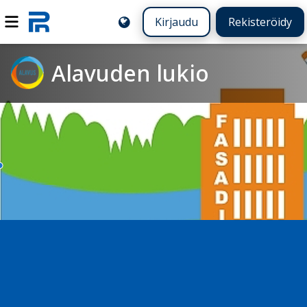
Kirjaudu
Rekisteröidy
Alavuden lukio