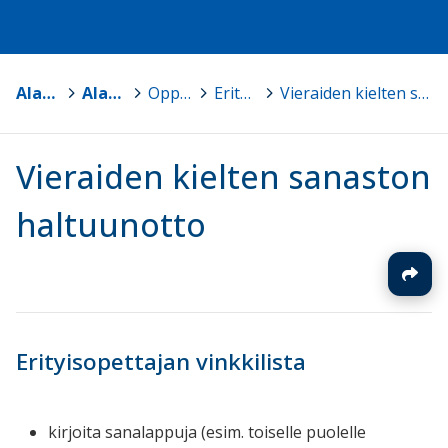
Alavus
>
Alavuden lukio
>
Oppiaineet ja kurssit
>
Erityisopetus
>
Vieraiden kielten sanaston haltuunotto
Vieraiden kielten sanaston
haltuunotto
Erityisopettajan vinkkilista
kirjoita sanalappuja (esim. toiselle puolelle