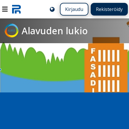
Kirjaudu
Rekisteröidy
Alavuden lukio