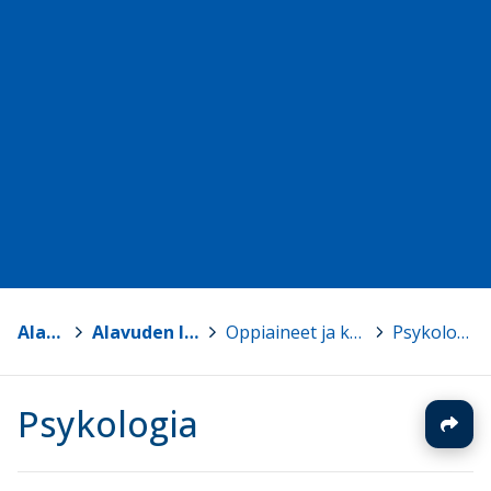
Alavus
>
Alavuden lukio
>
Oppiaineet ja kurssit
>
Psykologia
Psykologia