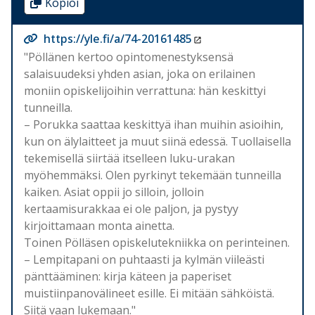
Kopioi
https://yle.fi/a/74-20161485
"Pöllänen kertoo opintomenestyksensä
salaisuudeksi yhden asian, joka on erilainen
moniin opiskelijoihin verrattuna: hän keskittyi
tunneilla.
– Porukka saattaa keskittyä ihan muihin asioihin,
kun on älylaitteet ja muut siinä edessä. Tuollaisella
tekemisellä siirtää itselleen luku-urakan
myöhemmäksi. Olen pyrkinyt tekemään tunneilla
kaiken. Asiat oppii jo silloin, jolloin
kertaamisurakkaa ei ole paljon, ja pystyy
kirjoittamaan monta ainetta.
Toinen Pölläsen opiskelutekniikka on perinteinen.
– Lempitapani on puhtaasti ja kylmän viileästi
pänttääminen: kirja käteen ja paperiset
muistiinpanovälineet esille. Ei mitään sähköistä.
Siitä vaan lukemaan."