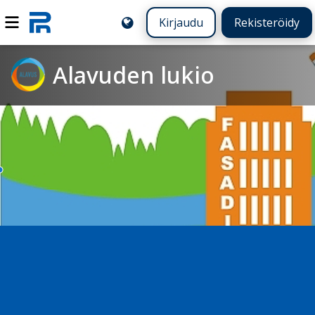
Kirjaudu
Rekisteröidy
Alavuden lukio