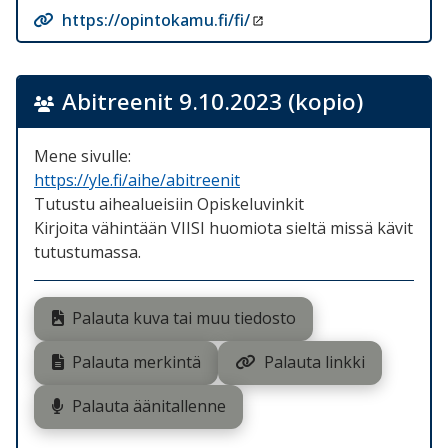
https://opintokamu.fi/fi/
Abitreenit 9.10.2023 (kopio)
Mene sivulle:
https://yle.fi/aihe/abitreenit
Tutustu aihealueisiin Opiskeluvinkit
Kirjoita vähintään VIISI huomiota sieltä missä kävit
tutustumassa.
Palauta kuva tai muu tiedosto
Palauta merkintä
Palauta linkki
Palauta äänitallenne