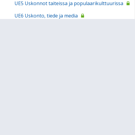
UE5 Uskonnot taiteissa ja populaarikulttuurissa
UE6 Uskonto, tiede ja media
Itsenäiset opiskelijat
Filosofia
Fysiikka
Historia
Ilmaisutaito
Kemia