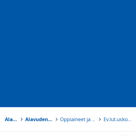
Alavus
>
Alavuden lukio
>
Oppiaineet ja kurssit
>
Ev.lut.uskonto