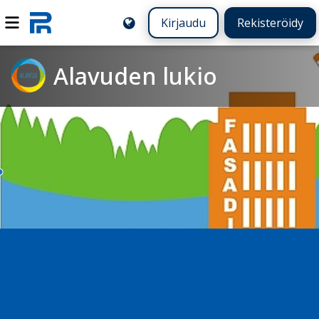
Kirjaudu
Rekisteröidy
Alavuden lukio