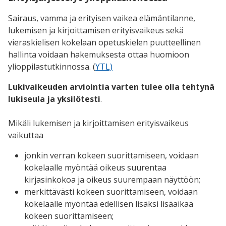
Sairaus, vamma ja erityisen vaikea elämäntilanne,
lukemisen ja kirjoittamisen erityisvaikeus sekä
vieraskielisen kokelaan opetuskielen puutteellinen
hallinta voidaan hakemuksesta ottaa huomioon
ylioppilastutkinnossa. (
YTL)
Lukivaikeuden arviointia varten tulee olla tehtynä
lukiseula ja yksilötesti
.
Mikäli lukemisen ja kirjoittamisen erityisvaikeus
vaikuttaa
jonkin verran kokeen suorittamiseen, voidaan
kokelaalle myöntää oikeus suurentaa
kirjasinkokoa ja oikeus suurempaan näyttöön;
merkittävästi kokeen suorittamiseen, voidaan
kokelaalle myöntää edellisen lisäksi lisäaikaa
kokeen suorittamiseen;