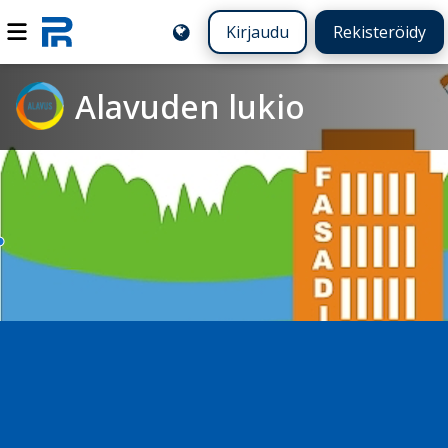
Kirjaudu
Rekisteröidy
Alavuden lukio