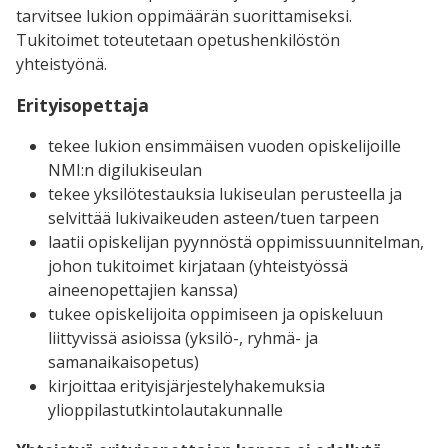
tarvitsee lukion oppimäärän suorittamiseksi.
Tukitoimet toteutetaan opetushenkilöstön
yhteistyönä.
Erityisopettaja
tekee lukion ensimmäisen vuoden opiskelijoille
NMI:n digilukiseulan
tekee yksilötestauksia lukiseulan perusteella ja
selvittää lukivaikeuden asteen/tuen tarpeen
laatii opiskelijan pyynnöstä oppimissuunnitelman,
johon tukitoimet kirjataan (yhteistyössä
aineenopettajien kanssa)
tukee opiskelijoita oppimiseen ja opiskeluun
liittyvissä asioissa (yksilö-, ryhmä- ja
samanaikaisopetus)
kirjoittaa erityisjärjestelyhakemuksia
ylioppilastutkintolautakunnalle