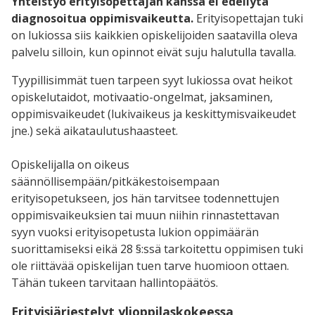
Yhteistyö erityisopettajan kanssa ei edellytä
diagnosoitua oppimisvaikeutta.
Erityisopettajan tuki
on lukiossa siis kaikkien opiskelijoiden saatavilla oleva
palvelu silloin, kun opinnot eivät suju halutulla tavalla.
Tyypillisimmät tuen tarpeen syyt lukiossa ovat heikot
opiskelutaidot, motivaatio-ongelmat, jaksaminen,
oppimisvaikeudet (lukivaikeus ja keskittymisvaikeudet
jne.) sekä aikataulutushaasteet.
Opiskelijalla on oikeus
säännöllisempään/pitkäkestoisempaan
erityisopetukseen, jos hän tarvitsee todennettujen
oppimisvaikeuksien tai muun niihin rinnastettavan
syyn vuoksi erityisopetusta lukion oppimäärän
suorittamiseksi eikä 28 §:ssä tarkoitettu oppimisen tuki
ole riittävää opiskelijan tuen tarve huomioon ottaen.
Tähän tukeen tarvitaan hallintopäätös.
Erityisjärjestelyt ylioppilaskokeessa