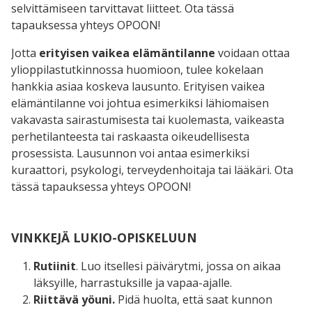
selvittämiseen tarvittavat liitteet. Ota tässä
tapauksessa yhteys OPOON!
Jotta
erityisen vaikea elämäntilanne
voidaan ottaa
ylioppilastutkinnossa huomioon, tulee kokelaan
hankkia asiaa koskeva lausunto. Erityisen vaikea
elämäntilanne voi johtua esimerkiksi lähiomaisen
vakavasta sairastumisesta tai kuolemasta, vaikeasta
perhetilanteesta tai raskaasta oikeudellisesta
prosessista. Lausunnon voi antaa esimerkiksi
kuraattori, psykologi, terveydenhoitaja tai lääkäri. Ota
tässä tapauksessa yhteys OPOON!
VINKKEJÄ LUKIO-OPISKELUUN
Rutiinit
. Luo itsellesi päivärytmi, jossa on aikaa
läksyille, harrastuksille ja vapaa-ajalle.
Riittävä yöuni.
Pidä huolta, että saat kunnon