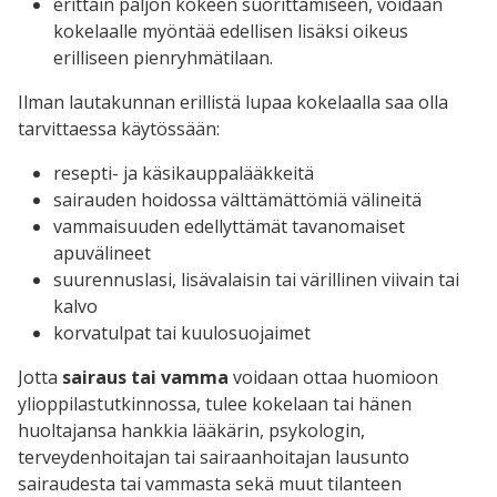
erittäin paljon kokeen suorittamiseen, voidaan
kokelaalle myöntää edellisen lisäksi oikeus
erilliseen pienryhmätilaan.
Ilman lautakunnan erillistä lupaa kokelaalla saa olla
tarvittaessa käytössään:
resepti- ja käsikauppalääkkeitä
sairauden hoidossa välttämättömiä välineitä
vammaisuuden edellyttämät tavanomaiset
apuvälineet
suurennuslasi, lisävalaisin tai värillinen viivain tai
kalvo
korvatulpat tai kuulosuojaimet
Jotta
sairaus tai vamma
voidaan ottaa huomioon
ylioppilastutkinnossa, tulee kokelaan tai hänen
huoltajansa hankkia lääkärin, psykologin,
terveydenhoitajan tai sairaanhoitajan lausunto
sairaudesta tai vammasta sekä muut tilanteen