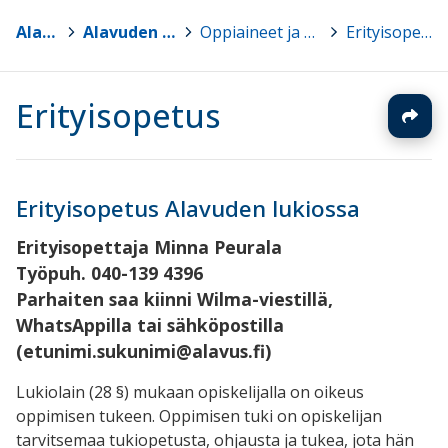
Alavus
>
Alavuden lukio
>
Oppiaineet ja kurssit
>
Erityisopetus
Erityisopetus
Erityisopetus Alavuden lukiossa
Erityisopettaja Minna Peurala
Työpuh. 040-139 4396
Parhaiten saa kiinni Wilma-viestillä,
WhatsAppilla tai sähköpostilla
(etunimi.sukunimi@alavus.fi)
Lukiolain (28 §) mukaan
opiskelijalla on oikeus
oppimisen tukeen. Oppimisen tuki on opiskelijan
tarvitsemaa tukiopetusta, ohjausta ja tukea, jota hän