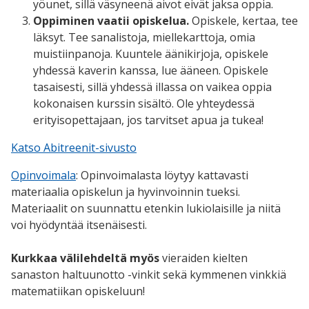
yöunet, sillä väsyneenä aivot eivät jaksa oppia.
Oppiminen vaatii opiskelua.
Opiskele, kertaa, tee
läksyt. Tee sanalistoja, miellekarttoja, omia
muistiinpanoja. Kuuntele äänikirjoja, opiskele
yhdessä kaverin kanssa, lue ääneen. Opiskele
tasaisesti, sillä yhdessä illassa on vaikea oppia
kokonaisen kurssin sisältö. Ole yhteydessä
erityisopettajaan, jos tarvitset apua ja tukea!
Katso Abitreenit-sivusto
Opinvoimala
:
Opinvoimalasta löytyy kattavasti
materiaalia opiskelun ja hyvinvoinnin tueksi.
Materiaalit on suunnattu etenkin lukiolaisille ja niitä
voi hyödyntää itsenäisesti.
Kurkkaa välilehdeltä myös
vieraiden kielten
sanaston haltuunotto -vinkit sekä kymmenen vinkkiä
matematiikan opiskeluun!