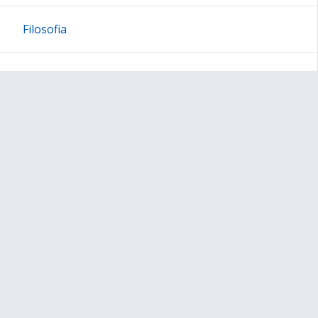
Filosofia
Fysiikka
Historia
Ilmaisutaito
Kemia
Liikunta
Maantiede